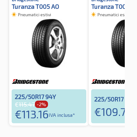
Turanza T005 AO
Turanza T005 XL
Pneumatici estivi
Pneumatici estivi
225/50R17 94Y
225/50R17 98Y
€
115.47
-2%
€
109.73
€
113.16
IV
IVA inclusa*