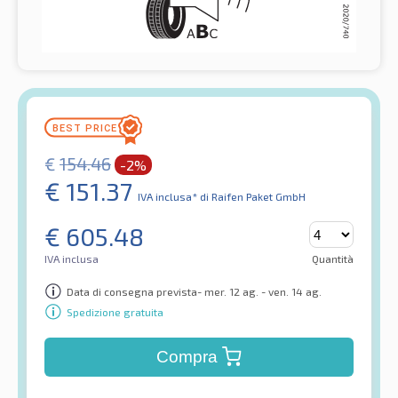
€
154.46
-2%
€
151.37
IVA inclusa*
di Raifen Paket GmbH
€
605.48
IVA inclusa
Quantità
Data di consegna prevista- mer. 12 ag. - ven. 14 ag.
Spedizione gratuita
Compra