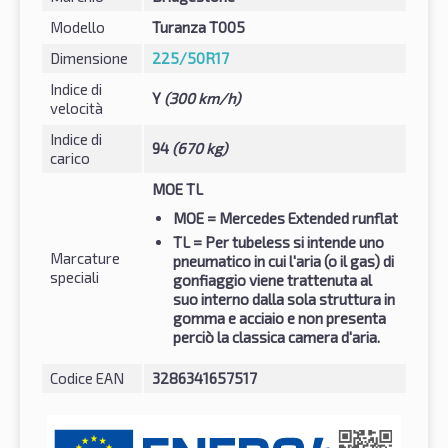
Modello
Turanza T005
Dimensione
225/50R17
Indice di
Y
(300 km/h)
velocità
Indice di
94
(670 kg)
carico
MOE TL
MOE
= Mercedes Extended runflat
TL
= Per tubeless si intende uno
Marcature
pneumatico in cui l'aria (o il gas) di
speciali
gonfiaggio viene trattenuta al
suo interno dalla sola struttura in
gomma e acciaio e non presenta
perciò la classica camera d'aria.
Codice EAN
3286341657517