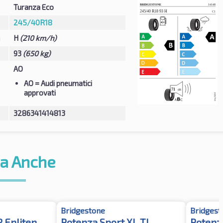
Turanza Eco
245/40R18
à
H
(210 km/h)
93
(650 kg)
AO
AO
= Audi pneumatici
approvati
3286341414813
a Anche
Bridgestone
Bridgest
R Enliten
Potenza Sport XL TL
Potenz