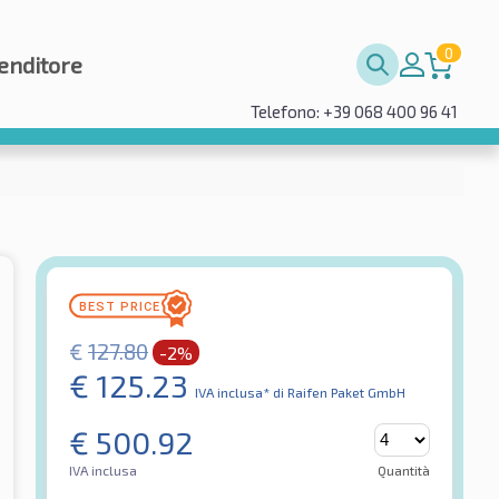
0
enditore
Telefono: +39 068 400 96 41
€
127.80
-2%
€
125.23
IVA inclusa*
di Raifen Paket GmbH
€
500.92
IVA inclusa
Quantità