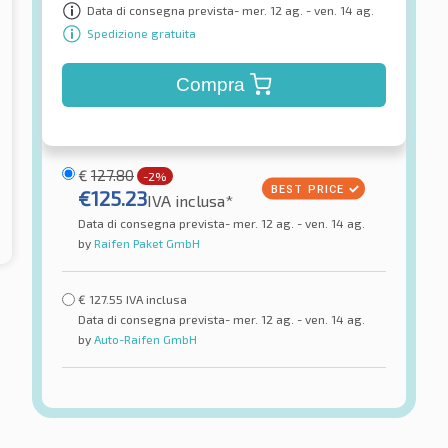
Data di consegna prevista- mer. 12 ag. - ven. 14 ag.
Spedizione gratuita
Compra
€
127.80
-2%
€
125.23
IVA inclusa*
Data di consegna prevista- mer. 12 ag. - ven. 14 ag.
by
Raifen Paket GmbH
€
127.55
IVA inclusa
Data di consegna prevista- mer. 12 ag. - ven. 14 ag.
by
Auto-Raifen GmbH
one
Kleber
a Sport EVO XL TL
Dynaxer HP5