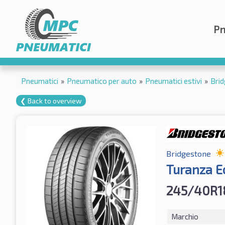
Pn
Pneumatici
»
Pneumatico per auto
»
Pneumatici estivi
»
Bri
❮ Back to overview
Bridgestone
Turanza E
245/40R1
Marchio