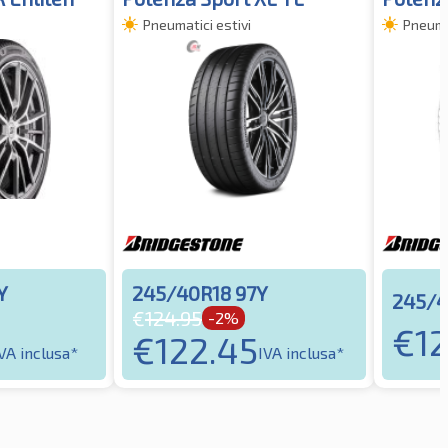
Pneumatici estivi
Pneumat
Y
245/40R18 97Y
245/4
€
124.95
-2%
€
1
€
122.45
VA inclusa*
IVA inclusa*