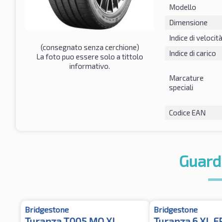
Modello
Dimensione
Indice di velocit
(consegnato senza cerchione)
Indice di carico
La foto puo essere solo a tittolo
informativo.
Marcature
speciali
Codice EAN
Guard
Bridgestone
Bridgestone
Turanza T005 MO XL
Turanza 6 XL F