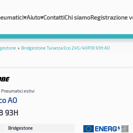
eumatici
▾
Aiuto
▾
Contatti
Chi siamo
Registrazione v
dgestone
»
Bridgestone Turanza Eco 245/40R18 93H AO
Pneumatici estivi
co AO
8 93H
Bridgestone