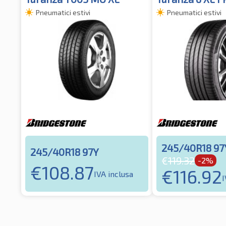
Pneumatici estivi
Pneumatici estivi
245/40R18 97
245/40R18 97Y
€
119.32
-2%
€
108.87
€
116.92
IVA inclusa
I