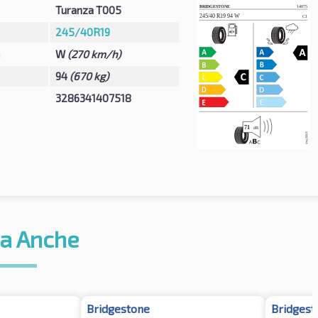
Turanza T005
245/40R19
à
W
(270 km/h)
94
(670 kg)
3286341407518
a Anche
Bridgestone
Bridgest