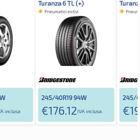
Turanza 6 TL (+)
Turanz
Pneumatici estivi
Pneumat
4W
245/40R19 94W
245/4
€
176.12
€
1
VA inclusa
IVA inclusa