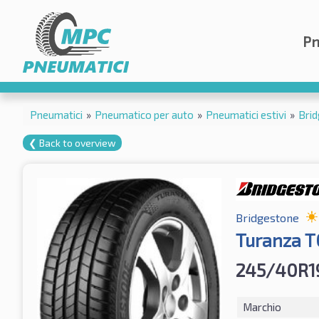
Pn
Pneumatici
»
Pneumatico per auto
»
Pneumatici estivi
»
Bri
❮ Back to overview
Bridgestone
Turanza 
245/40R1
Marchio