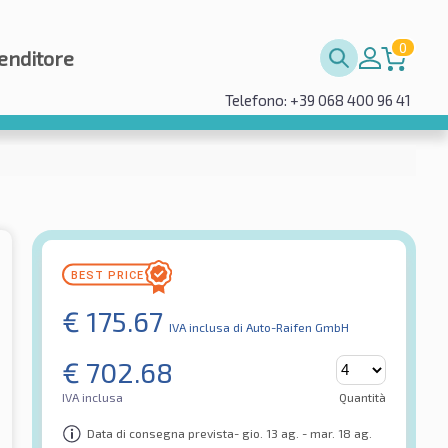
0
enditore
Telefono: +39 068 400 96 41
€
175.67
IVA inclusa
di Auto-Raifen GmbH
€
702.68
IVA inclusa
Quantità
Data di consegna prevista- gio. 13 ag. - mar. 18 ag.