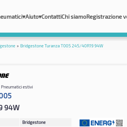
eumatici
▾
Aiuto
▾
Contatti
Chi siamo
Registrazione v
dgestone
»
Bridgestone Turanza T005 245/40R19 94W
Pneumatici estivi
T005
9 94W
Bridgestone