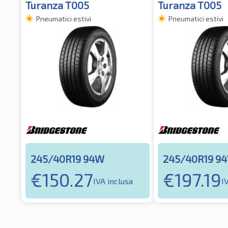
Turanza T005
Turanza T005
Pneumatici estivi
Pneumatici estivi
245/40R19 94W
245/40R19 9
€
150.27
€
197.19
IVA inclusa
I