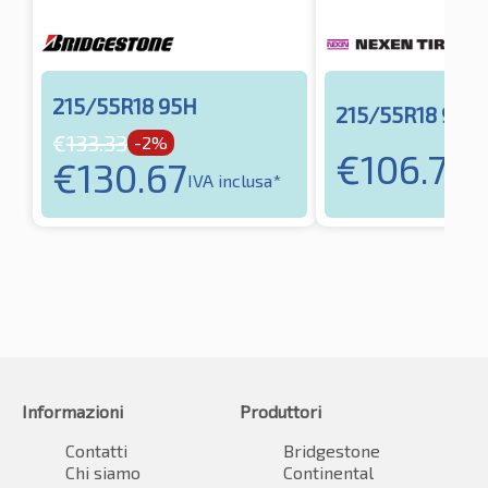
215/55R18 95H
215/55R18 95T
€
133.33
-2%
€
106.73
€
130.67
IV
IVA inclusa*
Informazioni
Produttori
Contatti
Bridgestone
Chi siamo
Continental