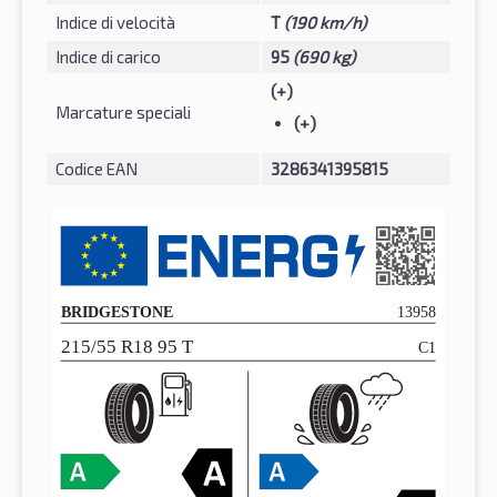
Indice di velocità
T
(190 km/h)
Indice di carico
95
(690 kg)
(+)
Marcature speciali
(+)
Codice EAN
3286341395815