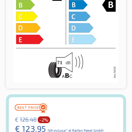
€
126.48
-2%
€
123.95
IVA inclusa*
di Raifen Paket GmbH