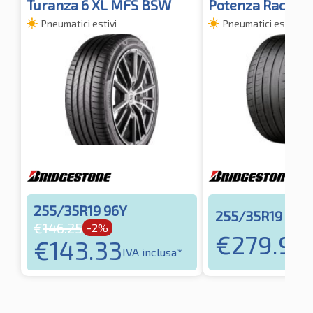
Turanza 6 XL MFS BSW
Potenza Race X
Pneumatici estivi
Pneumatici estivi
255/35R19 96Y
255/35R19 96Y
€
146.25
-2%
€
279.97
€
143.33
I
IVA inclusa*