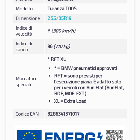
Modello
Turanza T005
Dimensione
255/35R19
Indice di
Y
(300 km/h)
velocità
Indice di
96
(710 kg)
carico
* RFT XL
*
= BMW pneumatici approvati
RFT
= sono previsti per
Marcature
l'esecuzione piana. È adatto solo
speciali
per i veicoli con Run Flat (RunFlat,
ROF, MOE, EXT)
XL
= Extra Load
Codice EAN
3286341371017