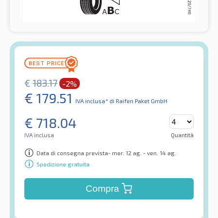
€
183.17
-2%
€
179.51
IVA inclusa*
di Raifen Paket GmbH
€
718.04
IVA inclusa
Quantità
Data di consegna prevista- mer. 12 ag. - ven. 14 ag.
Spedizione gratuita
Compra