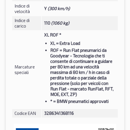
Indice di
Y
(300 km/h)
velocità
Indice di
110
(1060 kg)
carico
XL ROF *
XL
= Extra Load
ROF
= Run Flat pneumarici da
Goodyear - Tecnologia che ti
consente di continuare a guidare
Marcature
per 80 km ad una velocità
speciali
massima di 80 km / h in caso di
perdita totale o parziale della
pressione (solo per veicoli con
Run Flat - marcato RunFlat, RFT,
MOE, EXT, ZP)
*
= BMW pneumatici approvati
Codice EAN
3286341368116