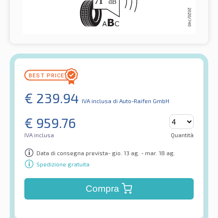
€
239.94
IVA inclusa
di Auto-Raifen GmbH
€
959.76
IVA inclusa
Quantità
Data di consegna prevista- gio. 13 ag. - mar. 18 ag.
Spedizione gratuita
Compra