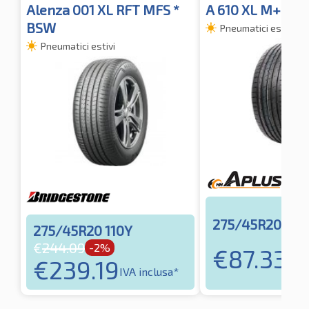
Alenza 001 XL RFT MFS *
A 610 XL M+S 3
BSW
Pneumatici estivi
Pneumatici estivi
275/45R20 110
275/45R20 110Y
€
244.09
-2%
€
87.33
IVA 
€
239.19
IVA inclusa*