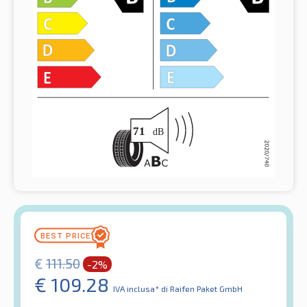
€
111.50
-2%
€
109.28
IVA inclusa*
di Raifen Paket GmbH