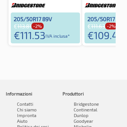
205/50R17 89V
205/50R17 93
€
113.81
€
111.63
-2%
-2%
€
111.53
€
109.40
IVA inclusa*
I
Informazioni
Produttori
Contatti
Bridgestone
Chi siamo
Continental
Impronta
Dunlop
Aiuto
Goodyear
Politica dei resi
Michelin