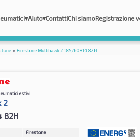
eumatici
▾
Aiuto
▾
Contatti
Chi siamo
Registrazione v
stone
»
Firestone Multihawk 2 185/60R14 82H
eumatici estivi
 2
4 82H
Firestone