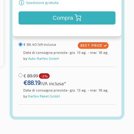
Spedizione gratuita
Compra
€
86.40
IVA inclusa
Data di consegna prevista- gio. 13 ag. - mar. 18 ag.
by
Auto-Raifen GmbH
€
89.99
-2%
€
88.19
IVA inclusa*
Data di consegna prevista- gio. 13 ag. - mar. 18 ag.
by
Raifen Paket GmbH
nd
Firemax
t Peak
FM 601
ici estivi
Pneumatici estivi