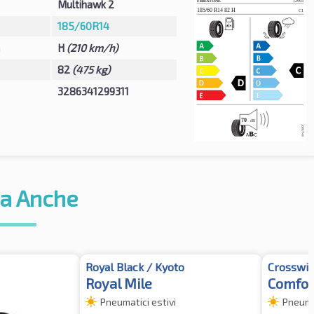
Multihawk 2
185/60R14
à
H
(210 km/h)
82
(475 kg)
3286341299311
a Anche
Royal Black / Kyoto
Crosswi
Royal Mile
Comfor
Pneumatici estivi
Pneumat