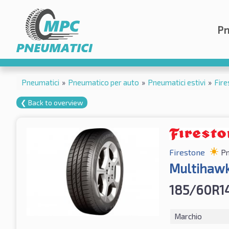
Pn
Pneumatici
»
Pneumatico per auto
»
Pneumatici estivi
»
Fire
❮ Back to overview
Firestone
Pn
Multihawk
185/60R1
Marchio