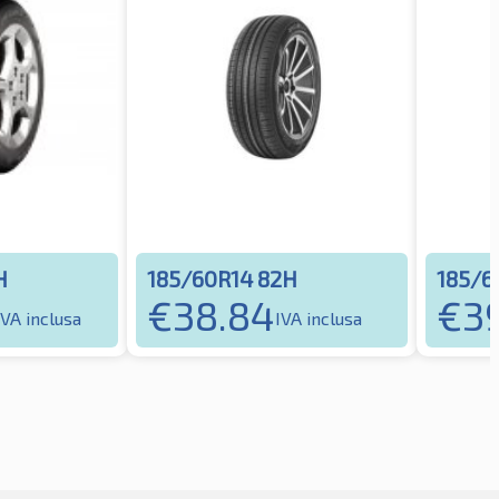
H
185/60R14 82H
185/6
€
38.84
€
3
IVA inclusa
IVA inclusa