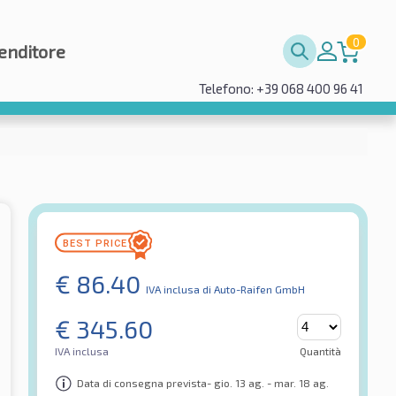
0
enditore
Telefono: +39 068 400 96 41
€
86.40
IVA inclusa
di Auto-Raifen GmbH
€
345.60
IVA inclusa
Quantità
Data di consegna prevista- gio. 13 ag. - mar. 18 ag.