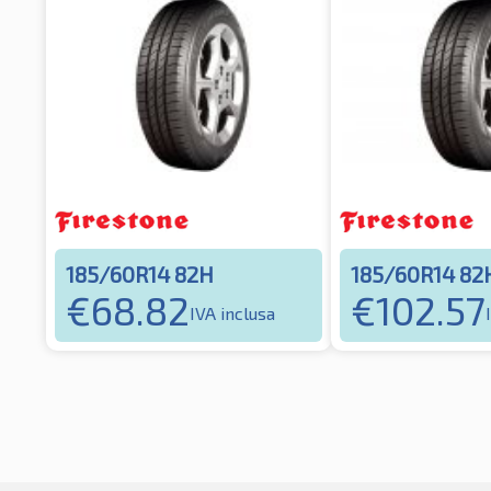
185/60R14 82H
185/60R14 82
€
68.82
€
102.57
IVA inclusa