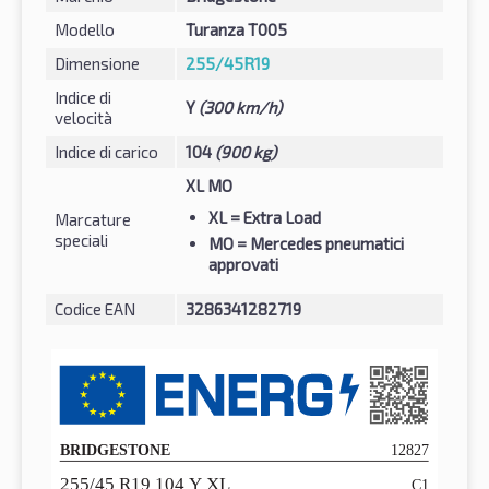
Modello
Turanza T005
Dimensione
255/45R19
Indice di
Y
(300 km/h)
velocità
Indice di carico
104
(900 kg)
XL MO
XL
= Extra Load
Marcature
speciali
MO
= Mercedes pneumatici
approvati
Codice EAN
3286341282719