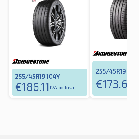
255/45R19 100
255/45R19 104Y
€
173.68
€
186.11
IV
IVA inclusa