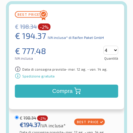
€
198.34
-2%
€
194.37
IVA inclusa*
di Raifen Paket GmbH
€
777.48
IVA inclusa
Quantità
Data di consegna prevista- mer. 12 ag. - ven. 14 ag.
Spedizione gratuita
Compra
€
198.34
-2%
€
194.37
IVA inclusa*
Data di consegna prevista- mer. 12 ag. - ven. 14 ag.