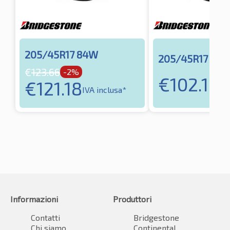
205/45R17 84W
205/45R17 88H
€
123.66
-2%
€
102.16
€
121.18
IVA
IVA inclusa*
Informazioni
Produttori
Contatti
Bridgestone
Chi siamo
Continental