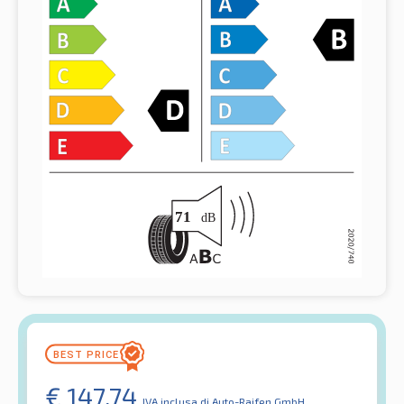
€
147.74
IVA inclusa
di Auto-Raifen GmbH