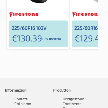
225/60R16 102V
225/60R16 98Y
€
130.39
€
129.42
IVA inclusa
I
Informazioni
Produttori
Contatti
Bridgestone
Chi siamo
Continental