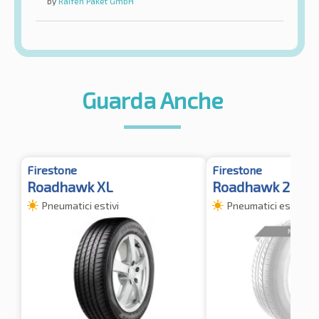
by
Raifen Paket GmbH
Guarda Anche
Firestone
Firestone
Roadhawk XL
Roadhawk 2 TL
Pneumatici estivi
Pneumatici estivi