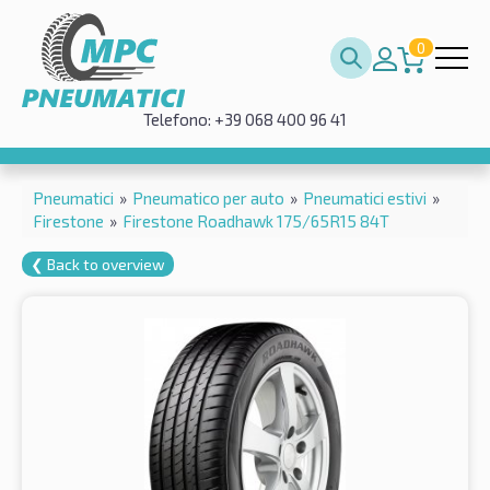
0
Telefono: +39 068 400 96 41
Pneumatici
»
Pneumatico per auto
»
Pneumatici estivi
»
Firestone
»
Firestone Roadhawk 175/65R15 84T
❮ Back to overview