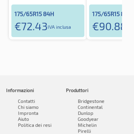
175/65R15 84H
175/65R15 84H
€
72.43
€
90.88
IVA inclusa
IVA
Informazioni
Produttori
Contatti
Bridgestone
Chi siamo
Continental
Impronta
Dunlop
Aiuto
Goodyear
Politica dei resi
Michelin
Pirelli