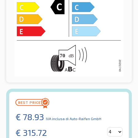
€
78.93
IVA inclusa
di Auto-Raifen GmbH
€
315.72