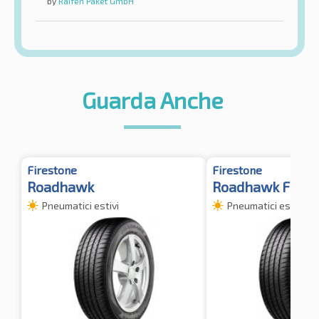
by
Raifen Paket GmbH
Guarda Anche
Firestone
Firestone
Roadhawk
Roadhawk FI XL
Pneumatici estivi
Pneumatici estivi