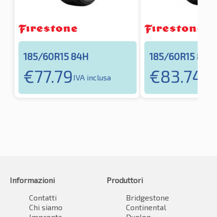
185/60R15 84H
185/60R15 88H
€
77.79
€
83.74
IVA inclusa
IVA 
Informazioni
Produttori
Contatti
Bridgestone
Chi siamo
Continental
Impronta
Dunlop