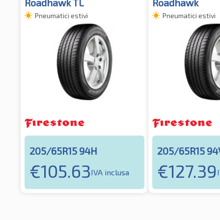
Roadhawk TL
Roadhawk
Pneumatici estivi
Pneumatici estivi
205/65R15 94H
205/65R15 94
€
105.63
€
127.39
IVA inclusa