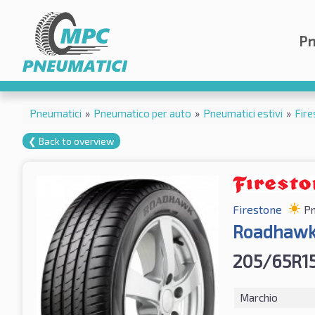
Pn
Pneumatici
»
Pneumatico per auto
»
Pneumatici estivi
»
Fire
❮ Back to overview
Firestone
Pn
Roadhaw
205/65R1
Marchio