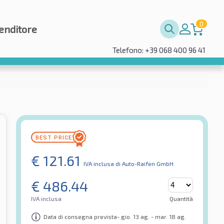
0
enditore
Telefono: +39 068 400 96 41
€
121.61
IVA inclusa
di Auto-Raifen GmbH
€
486.44
IVA inclusa
Quantità
Data di consegna prevista- gio. 13 ag. - mar. 18 ag.