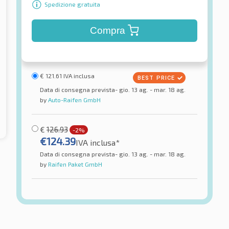
Spedizione gratuita
Compra
€
121.61
IVA inclusa
Data di consegna prevista- gio. 13 ag. - mar. 18 ag.
by
Auto-Raifen GmbH
€
126.93
-2%
€
124.39
IVA inclusa*
Data di consegna prevista- gio. 13 ag. - mar. 18 ag.
by
Raifen Paket GmbH
Atlas