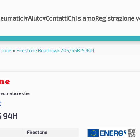
eumatici
▾
Aiuto
▾
Contatti
Chi siamo
Registrazione v
stone
»
Firestone Roadhawk 205/65R15 94H
eumatici estivi
k
5 94H
Firestone