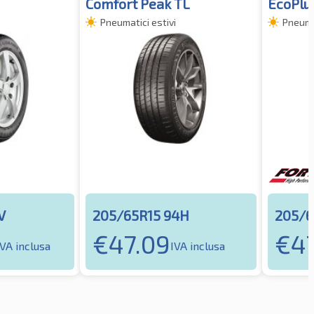
Comfort Peak TL
EcoPlu
Pneumatici estivi
Pneumat
V
205/65R15 94H
205/6
€
47.09
€
4
IVA inclusa
IVA inclusa