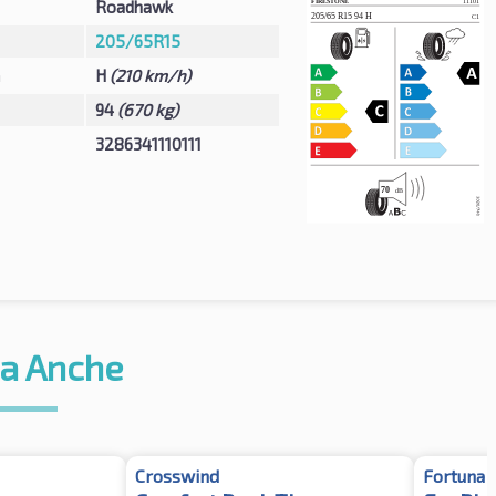
Roadhawk
205/65R15
à
H
(210 km/h)
94
(670 kg)
3286341110111
a Anche
Crosswind
Fortuna