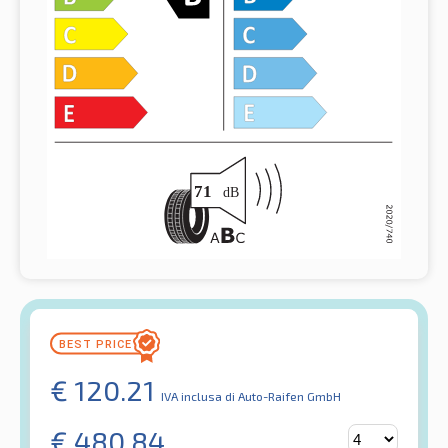
€
120.21
IVA inclusa
di Auto-Raifen GmbH
€
480.84