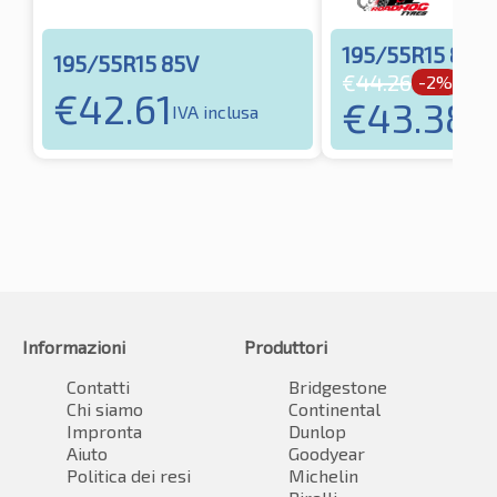
195/55R15 85V
195/55R15 85V
€
44.26
-2%
€
42.61
€
43.38
IVA inclusa
IVA
Informazioni
Produttori
Contatti
Bridgestone
Chi siamo
Continental
Impronta
Dunlop
Aiuto
Goodyear
Politica dei resi
Michelin