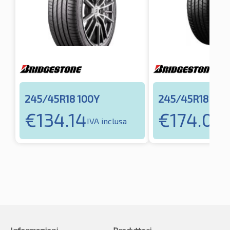
245/45R18 100Y
245/45R18 100
€
134.14
€
174.01
IVA inclusa
IV