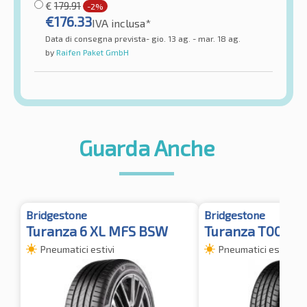
€
179.91
-2%
€
176.33
IVA inclusa*
Data di consegna prevista- gio. 13 ag. - mar. 18 ag.
by
Raifen Paket GmbH
Guarda Anche
Bridgestone
Bridgestone
Turanza 6 XL MFS BSW
Turanza T005 * 
Pneumatici estivi
Pneumatici estivi