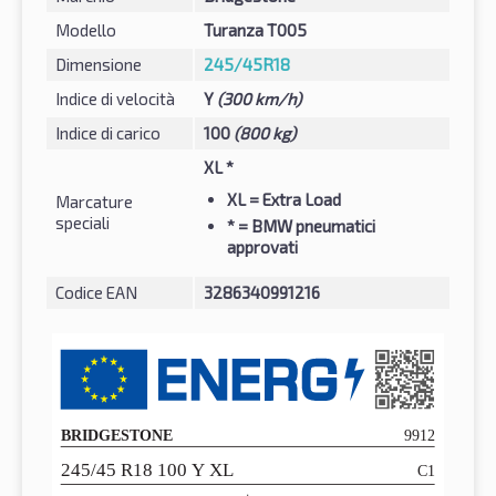
Modello
Turanza T005
Dimensione
245/45R18
Indice di velocità
Y
(300 km/h)
Indice di carico
100
(800 kg)
XL *
XL
= Extra Load
Marcature
speciali
*
= BMW pneumatici
approvati
Codice EAN
3286340991216