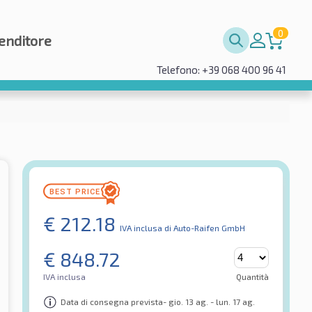
0
enditore
Telefono: +39 068 400 96 41
€
212.18
IVA inclusa
di Auto-Raifen GmbH
€
848.72
IVA inclusa
Quantità
Data di consegna prevista- gio. 13 ag. - lun. 17 ag.