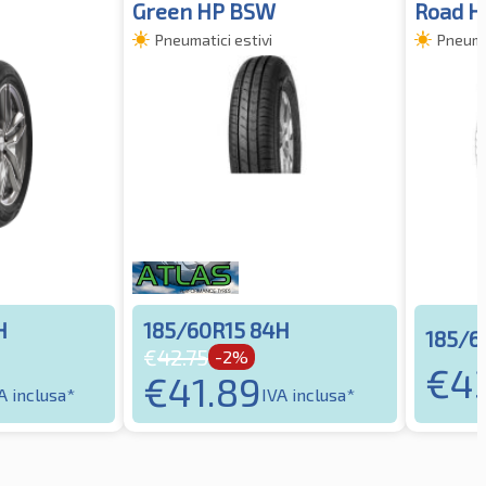
Green HP BSW
Road H
Pneumatici estivi
Pneumat
H
185/60R15 84H
185/6
€
42.75
-2%
€
43
€
41.89
A inclusa*
IVA inclusa*