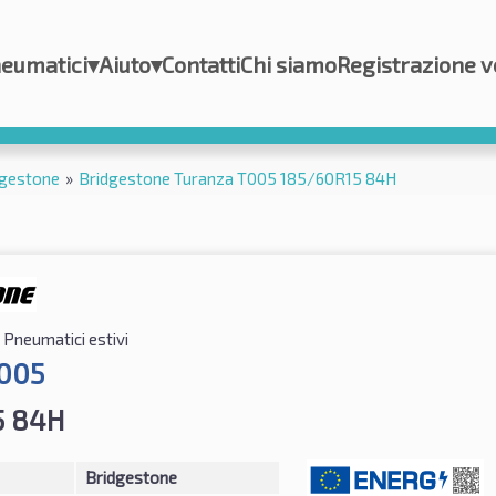
eumatici
▾
Aiuto
▾
Contatti
Chi siamo
Registrazione v
dgestone
»
Bridgestone Turanza T005 185/60R15 84H
Pneumatici estivi
T005
5 84H
Bridgestone