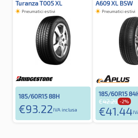
Turanza T005 XL
A609 XL BSW
Pneumatici estivi
Pneumatici estivi
185/60R15 84
185/60R15 88H
€
42.29
-2%
€
93.22
€
41.44
IVA inclusa
IV