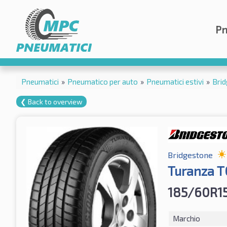
Pn
Pneumatici
»
Pneumatico per auto
»
Pneumatici estivi
»
Bri
❮ Back to overview
Bridgestone
Turanza 
185/60R1
Marchio