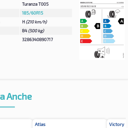
Turanza T005
185/60R15
à
H
(210 km/h)
84
(500 kg)
3286340890717
a Anche
Atlas
Victory