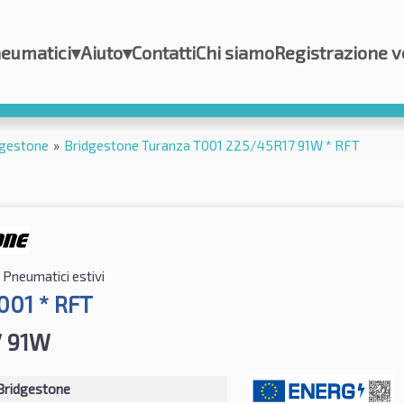
eumatici
▾
Aiuto
▾
Contatti
Chi siamo
Registrazione v
dgestone
»
Bridgestone Turanza T001 225/45R17 91W * RFT
Pneumatici estivi
001 * RFT
7 91W
Bridgestone