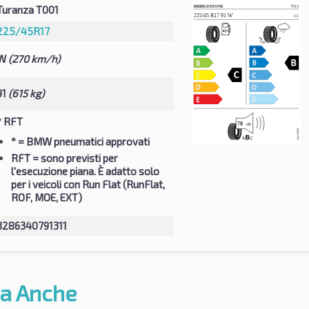
Turanza T001
225/45R17
W
(270 km/h)
91
(615 kg)
* RFT
*
= BMW pneumatici approvati
RFT
= sono previsti per
l'esecuzione piana. È adatto solo
per i veicoli con Run Flat (RunFlat,
ROF, MOE, EXT)
3286340791311
a Anche