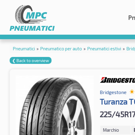
Pn
Pneumatici
»
Pneumatico per auto
»
Pneumatici estivi
»
Bri
❮ Back to overview
Bridgestone
Turanza T
225/45R1
Marchio