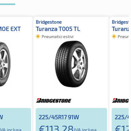
Bridgestone
Bridgest
MOE EXT
Turanza T005 TL
Turanz
Pneumatici estivi
Pneumat
W
225/45R17 91W
225/4
€
113.28
€
1
IVA inclusa
IVA inclusa