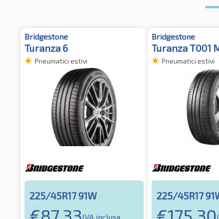
Bridgestone
Bridgestone
Turanza 6
Turanza T001 
Pneumatici estivi
Pneumatici estivi
225/45R17 91W
225/45R17 91
€
87.33
€
175.30
IVA inclusa