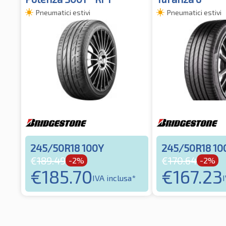
Pneumatici estivi
Pneumatici estivi
245/50R18 100Y
245/50R18 10
€
189.49
€
170.64
-2%
-2%
€
185.70
€
167.23
IVA inclusa*