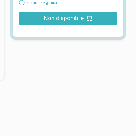
Spedizione gratuita
Non disponibile
tal
Michelin
portContact™ 5 FR
Primacy 3 ZP * FSL