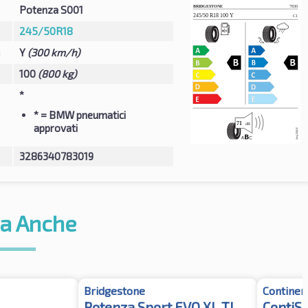
Potenza S001
245/50R18
à
Y
(300 km/h)
100
(800 kg)
*
*
= BMW pneumatici
approvati
3286340783019
a Anche
Bridgestone
Continen
Potenza Sport EVO XL TL
ContiS