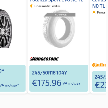
N0 TL
Pneumatici estivi
Pneumat
0Y
245/50R18 104Y
245/5
€
175.96
€
2
IVA inclusa
IVA inclusa*