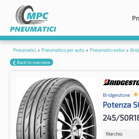
Pn
Pneumatici
»
Pneumatico per auto
»
Pneumatici estivi
»
Bri
❮ Back to overview
Bridgestone
Potenza S
245/50R1
Marchio