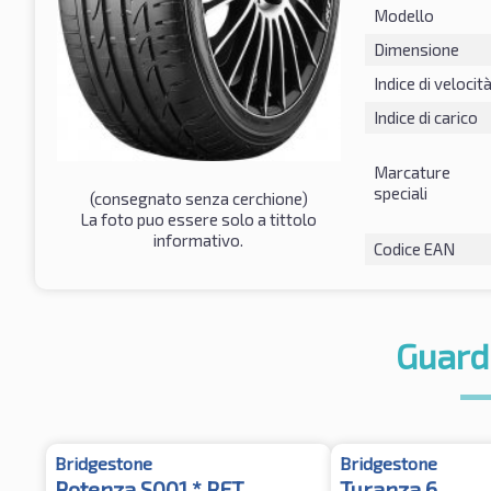
Modello
Dimensione
Indice di velocit
Indice di carico
Marcature
speciali
(consegnato senza cerchione)
La foto puo essere solo a tittolo
informativo.
Codice EAN
Guard
Bridgestone
Bridgestone
Potenza S001 * RFT
Turanza 6