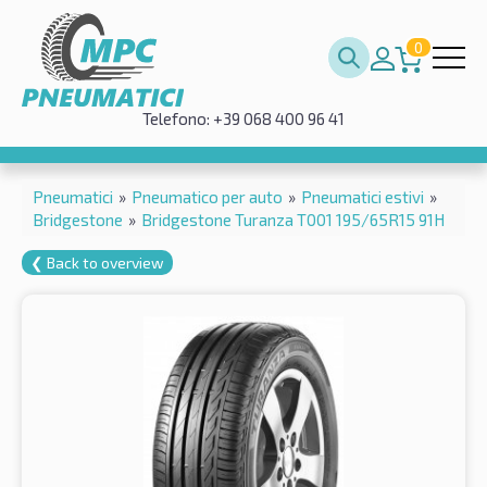
0
Telefono: +39 068 400 96 41
Pneumatici
»
Pneumatico per auto
»
Pneumatici estivi
»
Bridgestone
»
Bridgestone Turanza T001 195/65R15 91H
❮ Back to overview