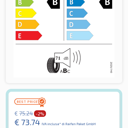
€
75.24
-2%
€
73.74
IVA inclusa*
di Raifen Paket GmbH