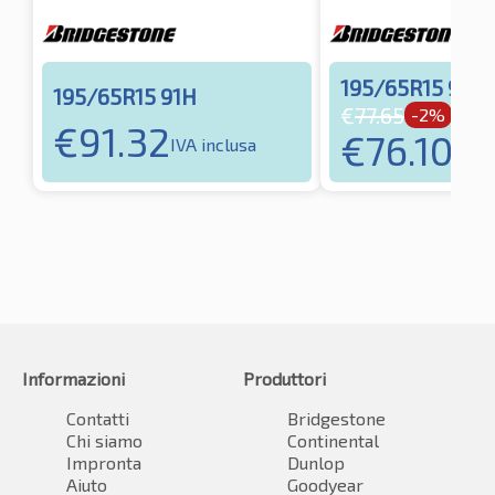
195/65R15 91H
195/65R15 91H
€
77.65
-2%
€
91.32
€
76.10
IVA inclusa
IVA i
Informazioni
Produttori
Contatti
Bridgestone
Chi siamo
Continental
Impronta
Dunlop
Aiuto
Goodyear