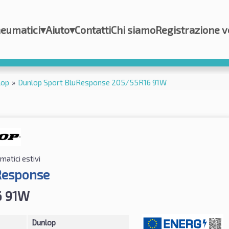
eumatici
▾
Aiuto
▾
Contatti
Chi siamo
Registrazione v
lop
»
Dunlop Sport BluResponse 205/55R16 91W
atici estivi
Response
6 91W
Dunlop