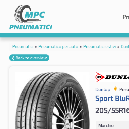
Pn
Pneumatici
»
Pneumatico per auto
»
Pneumatici estivi
»
Dun
❮ Back to overview
Dunlop
Pneum
Sport Blu
205/55R1
Marchio