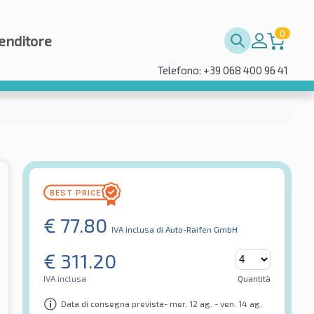
0
enditore
Telefono: +39 068 400 96 41
€
77.80
IVA inclusa
di Auto-Raifen GmbH
€
311.20
IVA inclusa
Quantità
Data di consegna prevista- mer. 12 ag. - ven. 14 ag.