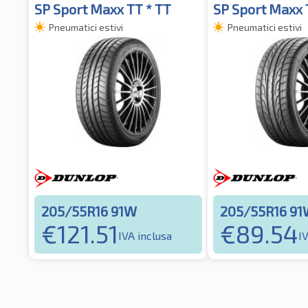
SP Sport Maxx TT * TT
SP Sport Maxx 
Pneumatici estivi
Pneumatici estivi
205/55R16 91W
205/55R16 9
€
121.51
€
89.54
IVA inclusa
I