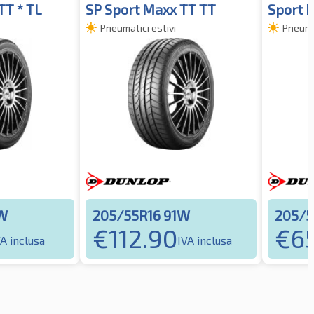
TT * TL
SP Sport Maxx TT TT
Sport 
Pneumatici estivi
Pneumat
1W
205/55R16 91W
205/5
€
112.90
€
65
VA inclusa
IVA inclusa