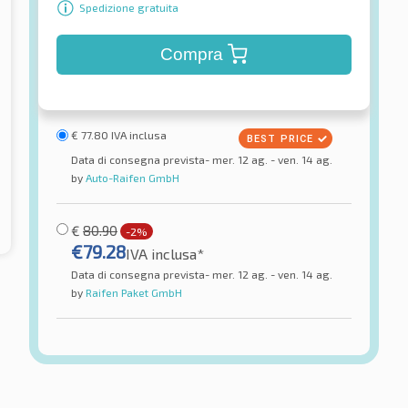
Spedizione gratuita
Compra
€
77.80
IVA inclusa
Data di consegna prevista- mer. 12 ag. - ven. 14 ag.
by
Auto-Raifen GmbH
€
80.90
-2%
€
79.28
IVA inclusa*
Data di consegna prevista- mer. 12 ag. - ven. 14 ag.
by
Raifen Paket GmbH
Firemax