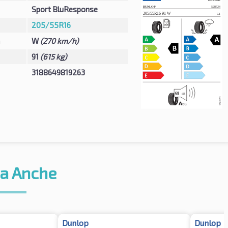
Sport BluResponse
205/55R16
à
W
(270 km/h)
91
(615 kg)
3188649819263
a Anche
Dunlop
Dunlop