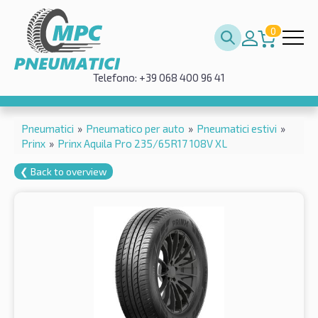
0
Telefono: +39 068 400 96 41
Pneumatici
»
Pneumatico per auto
»
Pneumatici estivi
»
Prinx
»
Prinx Aquila Pro 235/65R17 108V XL
❮ Back to overview