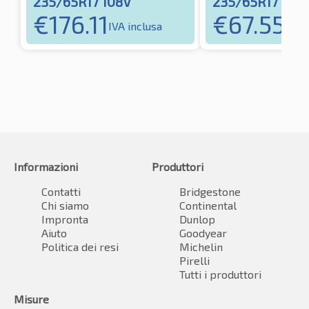
235/65R17 108V
235/65R17 108
€
176.11
€
67.55
IVA inclusa
IVA 
Informazioni
Produttori
Contatti
Bridgestone
Chi siamo
Continental
Impronta
Dunlop
Aiuto
Goodyear
Politica dei resi
Michelin
Pirelli
Tutti i produttori
Misure