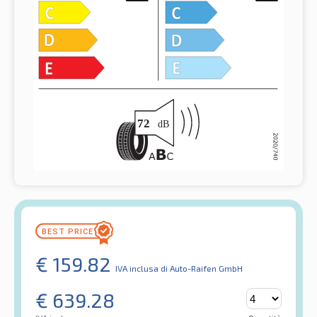
€
159.82
IVA inclusa
di Auto-Raifen GmbH
€
639.28