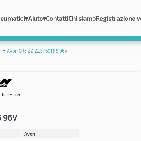
eumatici
▾
Aiuto
▾
Contatti
Chi siamo
Registrazione v
n
»
Avon CR6 ZZ 225/60R15 96V
ici estivi
5 96V
Avon