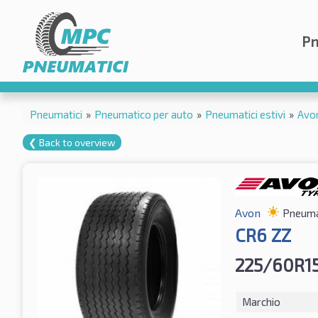
Pn
Pneumatici
»
Pneumatico per auto
»
Pneumatici estivi
»
Avo
❮ Back to overview
Avon
Pneumat
CR6 ZZ
225/60R1
Marchio