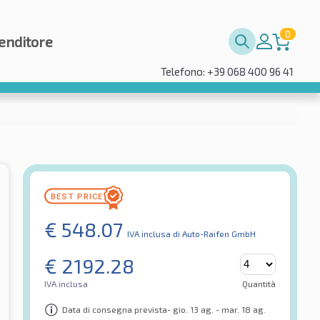
0
enditore
Telefono: +39 068 400 96 41
€
548.07
IVA inclusa
di Auto-Raifen GmbH
€
2192.28
IVA inclusa
Quantità
Data di consegna prevista- gio. 13 ag. - mar. 18 ag.