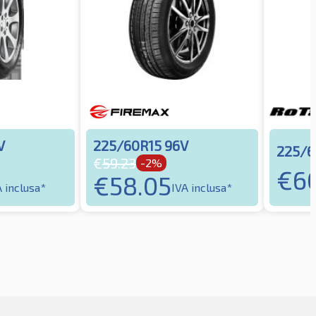
V
225/60R15 96V
225/6
€
59.23
-2%
€
60
€
58.05
A inclusa*
IVA inclusa*