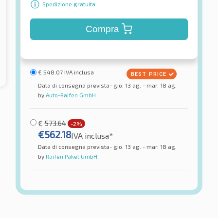
Spedizione gratuita
Compra
€
548.07
IVA inclusa
Data di consegna prevista- gio. 13 ag. - mar. 18 ag.
by
Auto-Raifen GmbH
€
573.64
-2%
€
562.18
IVA inclusa*
Data di consegna prevista- gio. 13 ag. - mar. 18 ag.
by
Raifen Paket GmbH
Imperial
 E-Race RH01 BSW
EcoDriver 5
ici estivi
Pneumatici estivi