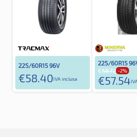
225/60R15 96
225/60R15 96V
€
58.72
-2%
€
58.40
€
57.54
IVA inclusa
IV