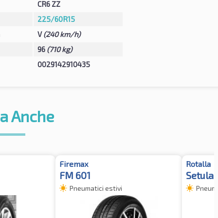
CR6 ZZ
225/60R15
à
V
(240 km/h)
96
(710 kg)
0029142910435
a Anche
Firemax
Rotalla
FM 601
Setula
Pneumatici estivi
Pneumat