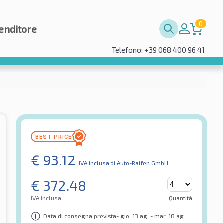
0
enditore
Telefono: +39 068 400 96 41
€
93.12
IVA inclusa
di Auto-Raifen GmbH
€
372.48
IVA inclusa
Quantità
Data di consegna prevista- gio. 13 ag. - mar. 18 ag.