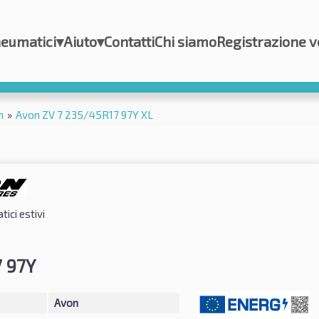
eumatici
▾
Aiuto
▾
Contatti
Chi siamo
Registrazione v
n
»
Avon ZV 7 235/45R17 97Y XL
ici estivi
 97Y
Avon