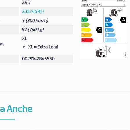
ZV 7
235/45R17
à
Y
(300 km/h)
97
(730 kg)
XL
ali
XL
= Extra Load
0029142846550
a Anche