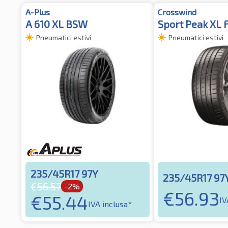
A-Plus
Crosswind
A 610 XL BSW
Sport Peak XL 
Pneumatici estivi
Pneumatici estivi
235/45R17 97Y
235/45R17 97
€
56.57
-2%
€
56.93
€
55.44
IV
IVA inclusa*