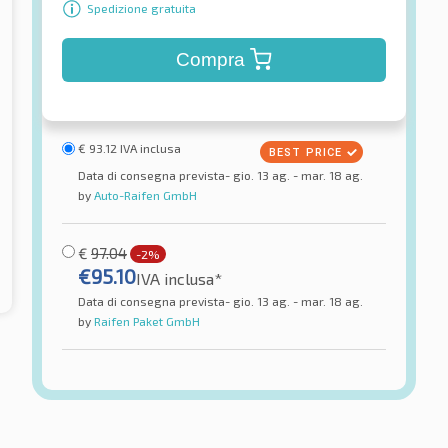
Spedizione gratuita
Compra
€
93.12
IVA inclusa
Data di consegna prevista- gio. 13 ag. - mar. 18 ag.
by
Auto-Raifen GmbH
€
97.04
-2%
€
95.10
IVA inclusa*
Data di consegna prevista- gio. 13 ag. - mar. 18 ag.
by
Raifen Paket GmbH