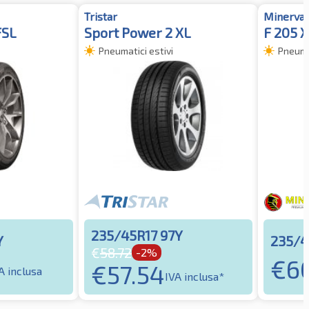
Tristar
Minerva
FSL
Sport Power 2 XL
F 205 
Pneumatici estivi
Pneumat
235/45R17 97Y
Y
235/4
€
58.72
-2%
€
6
€
57.54
A inclusa
IVA inclusa*