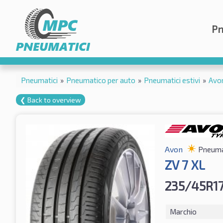
Pn
Pneumatici
»
Pneumatico per auto
»
Pneumatici estivi
»
Avo
❮ Back to overview
Avon
Pneumat
ZV 7 XL
235/45R17
Marchio