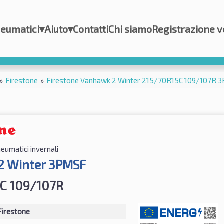
eumatici
▾
Aiuto
▾
Contatti
Chi siamo
Registrazione v
»
Firestone
»
Firestone Vanhawk 2 Winter 215/70R15C 109/107R 
eumatici invernali
2 Winter 3PMSF
C 109/107R
Firestone