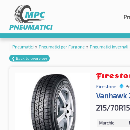
Pn
Pneumatici
»
Pneumatici per Furgone
»
Pneumatici invernali
❮ Back to overview
Firestone
Pn
Vanhawk 
215/70R15
Marchio