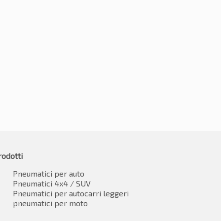
215/70R15C 109/107R
0R15C 109R
1
-2%
€
70.11
IVA inclusa
8.42
IVA inclusa*
rodotti
Pneumatici per auto
Pneumatici 4x4 / SUV
Pneumatici per autocarri leggeri
pneumatici per moto