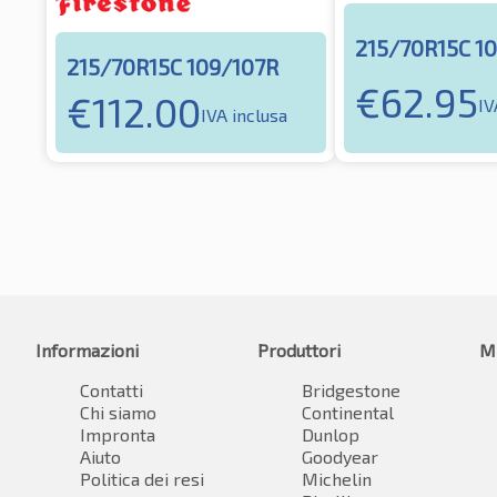
215/70R15C 1
215/70R15C 109/107R
€
62.95
€
112.00
IV
IVA inclusa
Informazioni
Produttori
M
Contatti
Bridgestone
Chi siamo
Continental
Impronta
Dunlop
Aiuto
Goodyear
Politica dei resi
Michelin