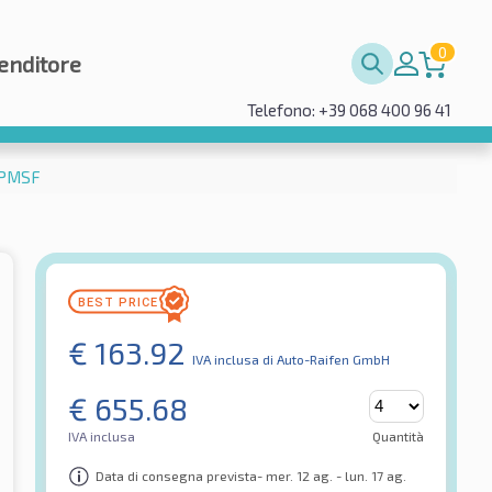
0
enditore
Telefono: +39 068 400 96 41
3PMSF
€
163.92
IVA inclusa
di Auto-Raifen GmbH
€
655.68
IVA inclusa
Quantità
Data di consegna prevista- mer. 12 ag. - lun. 17 ag.