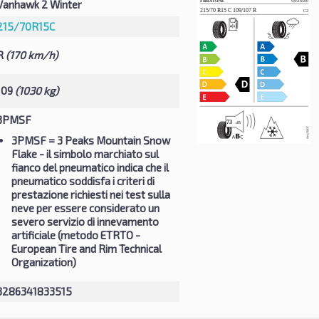
Vanhawk 2 Winter
215/70R15C
R
(170 km/h)
109
(1030 kg)
3PMSF
3PMSF
= 3 Peaks Mountain Snow
Flake - il simbolo marchiato sul
fianco del pneumatico indica che il
pneumatico soddisfa i criteri di
prestazione richiesti nei test sulla
neve per essere considerato un
severo servizio di innevamento
artificiale (metodo ETRTO -
European Tire and Rim Technical
Organization)
3286341833515