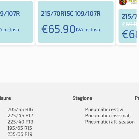
09/107R
215/70R15C 109/107R
215/7
€
69.8
€
65.90
A inclusa
IVA inclusa
€
6
isure
Stagione
P
205/55 R16
Pneumatici estivi
225/45 R17
Pneumatici invernali
225/40 R18
Pneumatici all-season
195/65 R15
235/35 R19