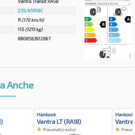
Vantra Transit RA58
235/65R16C
à
R
(170 km/h)
115
(1215 kg)
8808563612867
a Anche
Hankook
Hankook
)
Vantra LT (RA18)
Vantra 
Pneumatici estivi
Pneumat