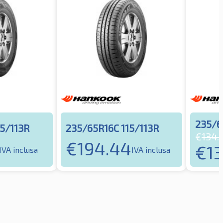
235/6
5/113R
235/65R16C 115/113R
€
134.
€
194.44
€
13
IVA inclusa
IVA inclusa