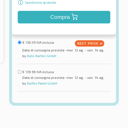
Spedizione gratuita
Compra
€
136.59
IVA inclusa
Data di consegna prevista- mer. 12 ag. - ven. 14 ag.
by
Auto-Raifen GmbH
€
139.96
IVA inclusa
Data di consegna prevista- mer. 12 ag. - ven. 14 ag.
by
Raifen Paket GmbH
Firemax
LT (RA18) 8PR
FM 916 8PR
ici estivi
Pneumatici estivi