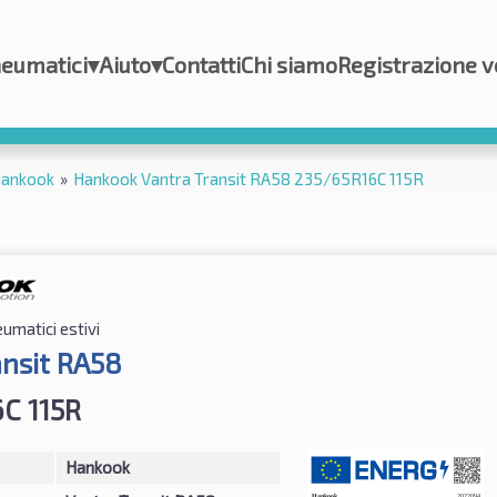
eumatici
▾
Aiuto
▾
Contatti
Chi siamo
Registrazione v
ankook
»
Hankook Vantra Transit RA58 235/65R16C 115R
umatici estivi
ansit RA58
C 115R
Hankook