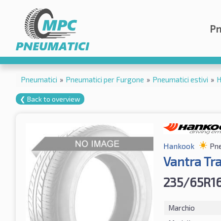
Pn
Pneumatici
»
Pneumatici per Furgone
»
Pneumatici estivi
»
H
❮ Back to overview
Hankook
Pne
Vantra Tr
235/65R16
Marchio