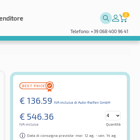
0
enditore
Telefono: +39 068 400 96 41
€
136.59
IVA inclusa
di Auto-Raifen GmbH
€
546.36
IVA inclusa
Quantità
Data di consegna prevista- mer. 12 ag. - ven. 14 ag.