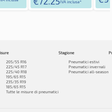
€
72.25
IVA inclusa*
isure
Stagione
P
205/55 R16
Pneumatici estivi
225/45 R17
Pneumatici invernali
225/40 R18
Pneumatici all-season
195/65 R15
235/35 R19
185/65 R15
Tutte le misure di pneumatici