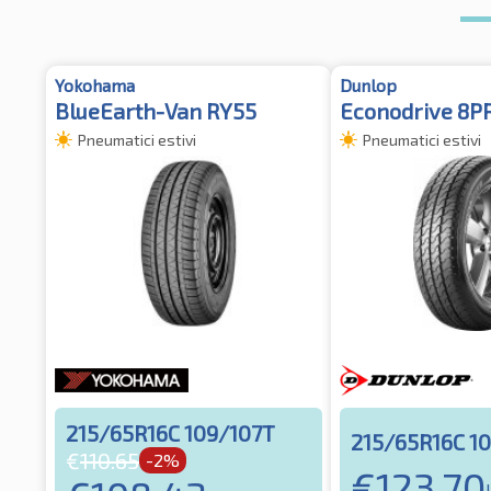
Yokohama
Dunlop
BlueEarth-Van RY55
Econodrive 8P
Pneumatici estivi
Pneumatici estivi
215/65R16C 109/107T
215/65R16C 1
€
110.65
-2%
€
123.70