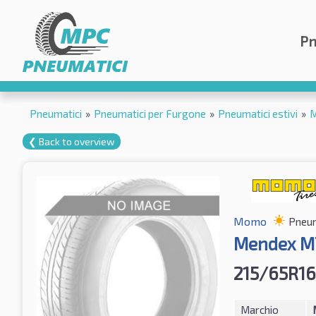
Pn
Pneumatici
»
Pneumatici per Furgone
»
Pneumatici estivi
»
❮ Back to overview
Momo
Pneum
Mendex M
215/65R16
Marchio