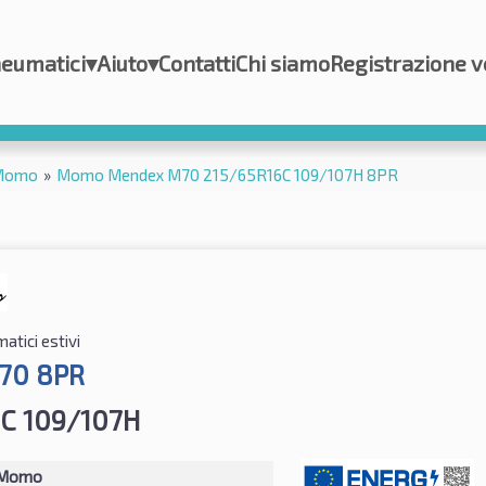
eumatici
▾
Aiuto
▾
Contatti
Chi siamo
Registrazione v
Momo
»
Momo Mendex M70 215/65R16C 109/107H 8PR
atici estivi
70 8PR
C 109/107H
Momo