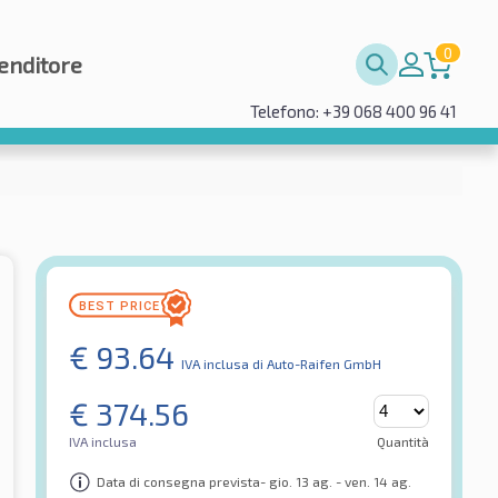
0
enditore
Telefono: +39 068 400 96 41
€
93.64
IVA inclusa
di Auto-Raifen GmbH
€
374.56
IVA inclusa
Quantità
Data di consegna prevista- gio. 13 ag. - ven. 14 ag.