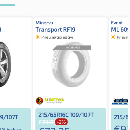
Minerva
Event
R
Transport RF19
ML 609
Pneumatici estivi
Pneumat
215/65R16C 109/107T
09/107T
215/6
€
73.72
-2%
€
9
IVA inclusa