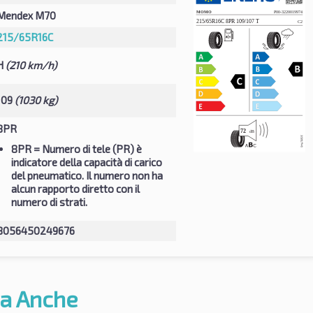
Mendex M70
215/65R16C
H
(210 km/h)
109
(1030 kg)
8PR
8PR
= Numero di tele (PR) è
indicatore della capacità di carico
del pneumatico. Il numero non ha
alcun rapporto diretto con il
numero di strati.
8056450249676
a Anche