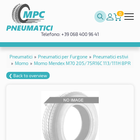
0
Telefono: +39 068 400 96 41
Pneumatici
»
Pneumatici per Furgone
»
Pneumatici estivi
»
Momo
»
Momo Mendex M70 205/75R16C 113/111H 8PR
❮ Back to overview