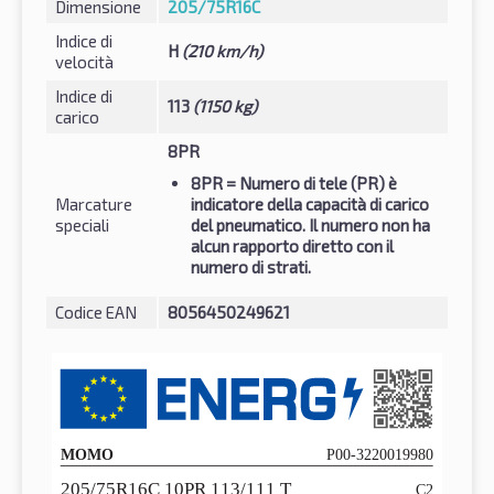
Dimensione
205/75R16C
Indice di
H
(210 km/h)
velocità
Indice di
113
(1150 kg)
carico
8PR
8PR
= Numero di tele (PR) è
Marcature
indicatore della capacità di carico
speciali
del pneumatico. Il numero non ha
alcun rapporto diretto con il
numero di strati.
Codice EAN
8056450249621