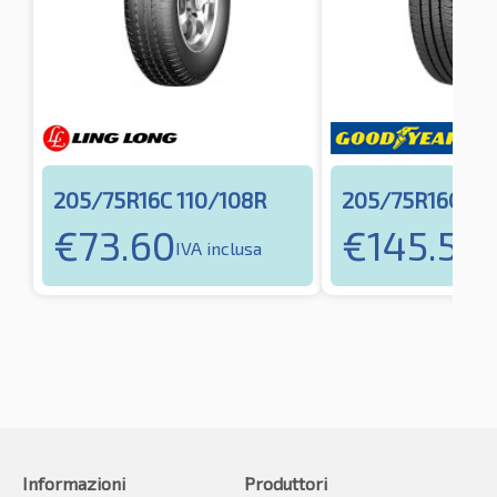
205/75R16C 110/108R
205/75R16C 11
€
73.60
€
145.55
IVA inclusa
IV
Informazioni
Produttori