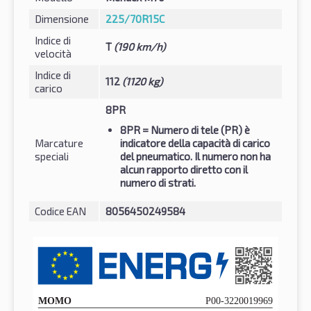
Dimensione
225/70R15C
Indice di
T
(190 km/h)
velocità
Indice di
112
(1120 kg)
carico
8PR
8PR
= Numero di tele (PR) è
Marcature
indicatore della capacità di carico
speciali
del pneumatico. Il numero non ha
alcun rapporto diretto con il
numero di strati.
Codice EAN
8056450249584