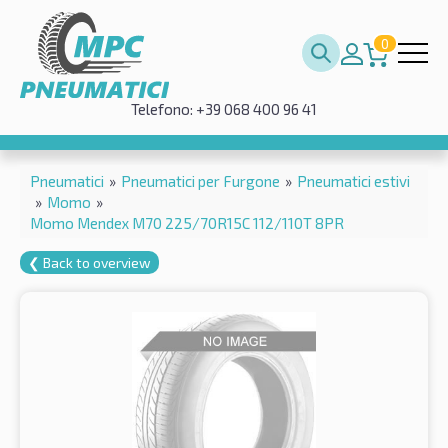
0
Telefono: +39 068 400 96 41
Pneumatici
»
Pneumatici per Furgone
»
Pneumatici estivi
»
Momo
»
Momo Mendex M70 225/70R15C 112/110T 8PR
❮ Back to overview