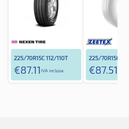
225/70R15C 112/110T
225/70R15C 112
€
87.11
€
87.51
IVA inclusa
IVA i