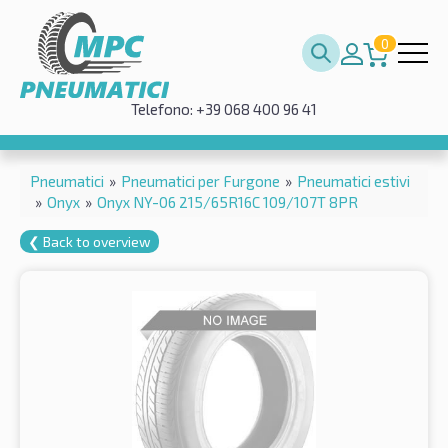
0
Telefono: +39 068 400 96 41
Pneumatici
»
Pneumatici per Furgone
»
Pneumatici estivi
»
Onyx
»
Onyx NY-06 215/65R16C 109/107T 8PR
❮ Back to overview