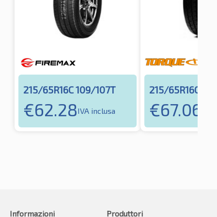
215/65R16C 109/107T
215/65R16C 10
€
62.28
€
67.06
IVA inclusa
IVA 
Informazioni
Produttori