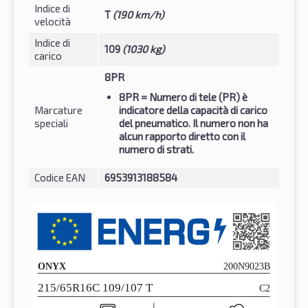
Indice di
T
(190 km/h)
velocità
Indice di
109
(1030 kg)
carico
8PR
8PR
= Numero di tele (PR) è
Marcature
indicatore della capacità di carico
speciali
del pneumatico. Il numero non ha
alcun rapporto diretto con il
numero di strati.
Codice EAN
6953913188584