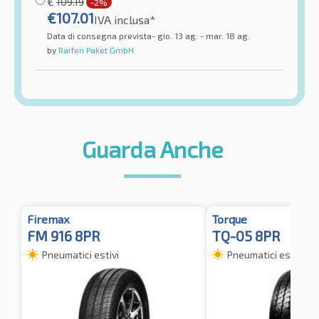
€
109.19
-2%
€
107.01
IVA inclusa*
Data di consegna prevista- gio. 13 ag. - mar. 18 ag.
by
Raifen Paket GmbH
Guarda Anche
Firemax
Torque
FM 916 8PR
TQ-05 8PR
Pneumatici estivi
Pneumatici estivi