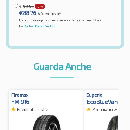
€
90.56
-2%
€
88.76
IVA inclusa*
Data di consegna prevista- ven. 14 ag. - mer. 19 ag.
by
Raifen Paket GmbH
Guarda Anche
Firemax
Superia
FM 916
EcoBlueVan 2 6
Pneumatici estivi
Pneumatici estivi