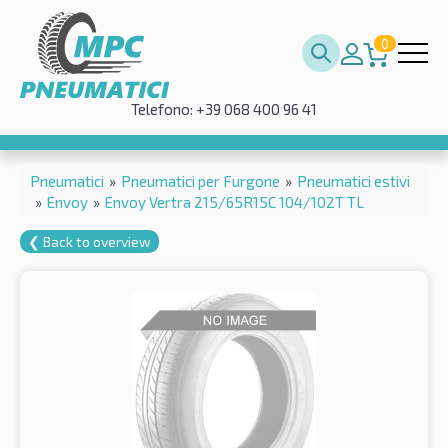
0
Telefono: +39 068 400 96 41
Pneumatici
»
Pneumatici per Furgone
»
Pneumatici estivi
»
Envoy
»
Envoy Vertra 215/65R15C 104/102T TL
❮ Back to overview