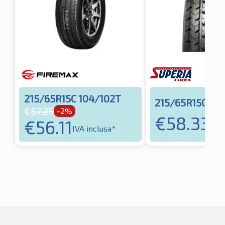
215/65R15C 104/102T
215/65R15C 10
€
57.25
-2%
€
58.33
€
56.11
IVA 
IVA inclusa*