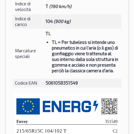
Indice di
T
(190 km/h)
velocità
Indice di
104
(900 kg)
carico
TL
TL
= Per tubeless si intende uno
pneumatico in cui l'aria (o il gas) di
Marcature
gonfiaggio viene trattenuta al
speciali
suo interno dalla sola struttura in
gomma e acciaio e non presenta
perciò la classica camera d'aria.
Codice EAN
5061058351549