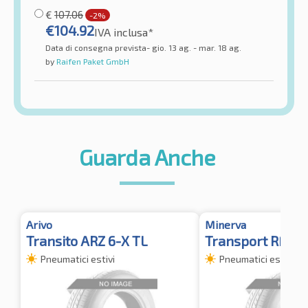
€
107.06
-2%
€
104.92
IVA inclusa*
Data di consegna prevista- gio. 13 ag. - mar. 18 ag.
by
Raifen Paket GmbH
Guarda Anche
Arivo
Minerva
Transito ARZ 6-X TL
Transport RF19
Pneumatici estivi
Pneumatici estivi