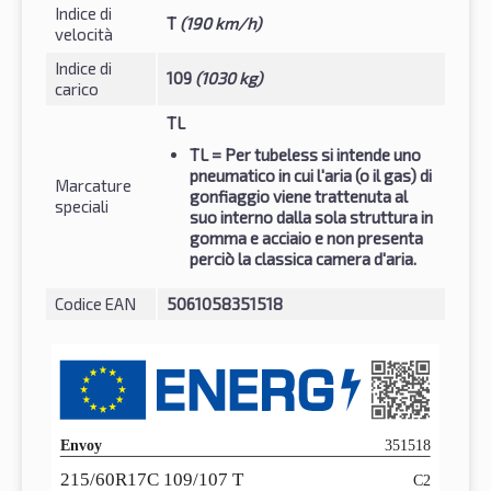
Indice di
T
(190 km/h)
velocità
Indice di
109
(1030 kg)
carico
TL
TL
= Per tubeless si intende uno
pneumatico in cui l'aria (o il gas) di
Marcature
gonfiaggio viene trattenuta al
speciali
suo interno dalla sola struttura in
gomma e acciaio e non presenta
perciò la classica camera d'aria.
Codice EAN
5061058351518