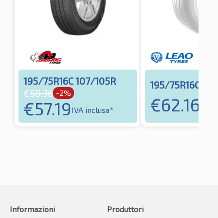
195/75R16C 107/105R
195/75R16C 107
€
58.36
-2%
€
62.16
€
57.19
IVA i
IVA inclusa*
Informazioni
Produttori