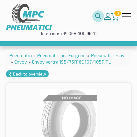
0
Telefono: +39 068 400 96 41
Pneumatici
»
Pneumatici per Furgone
»
Pneumatici estivi
»
Envoy
»
Envoy Vertra 195/75R16C 107/105R TL
❮ Back to overview