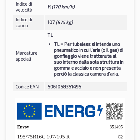
Indice di
R
(170 km/h)
velocità
Indice di
107
(975 kg)
carico
TL
TL
= Per tubeless si intende uno
pneumatico in cui l'aria (o il gas) di
Marcature
gonfiaggio viene trattenuta al
speciali
suo interno dalla sola struttura in
gomma e acciaio e non presenta
perciò la classica camera d'aria.
Codice EAN
5061058351495