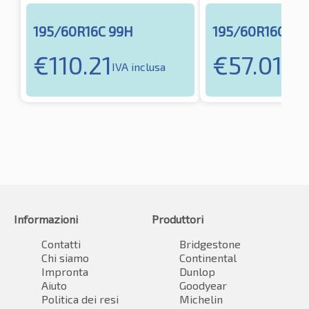
195/60R16C 99H
195/60R16C 99
€
110.21
€
57.01
IVA inclusa
IVA i
Informazioni
Produttori
Contatti
Bridgestone
Chi siamo
Continental
Impronta
Dunlop
Aiuto
Goodyear
Politica dei resi
Michelin