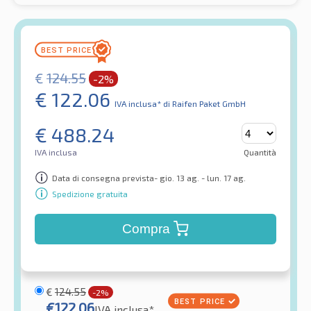
€
124.55
-2%
€
122.06
IVA inclusa*
di Raifen Paket GmbH
€
488.24
IVA inclusa
Quantità
Data di consegna prevista- gio. 13 ag. - lun. 17 ag.
Spedizione gratuita
Compra
€
124.55
-2%
€
122.06
IVA inclusa*