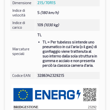
Dimensione
215/70R15
Indice di
S
(180 km/h)
velocità
Indice di
109
(1030 kg)
carico
TL
TL
= Per tubeless si intende uno
pneumatico in cui l'aria (o il gas) di
Marcature
gonfiaggio viene trattenuta al
speciali
suo interno dalla sola struttura in
gomma e acciaio e non presenta
perciò la classica camera d'aria.
Codice EAN
3286342329215