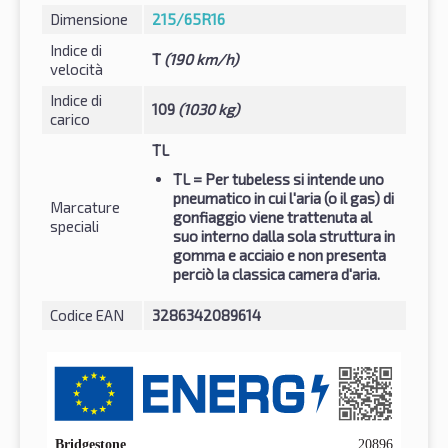
Dimensione
215/65R16
Indice di
T
(190 km/h)
velocità
Indice di
109
(1030 kg)
carico
TL
TL
= Per tubeless si intende uno
pneumatico in cui l'aria (o il gas) di
Marcature
gonfiaggio viene trattenuta al
speciali
suo interno dalla sola struttura in
gomma e acciaio e non presenta
perciò la classica camera d'aria.
Codice EAN
3286342089614