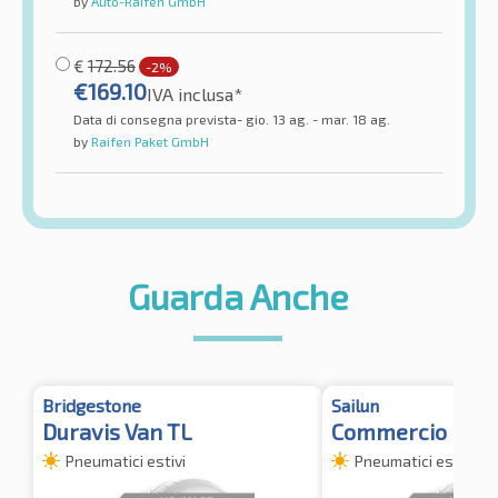
by
Auto-Raifen GmbH
€
172.56
-2%
€
169.10
IVA inclusa*
Data di consegna prevista- gio. 13 ag. - mar. 18 ag.
by
Raifen Paket GmbH
Guarda Anche
Bridgestone
Sailun
Duravis Van TL
Commercio Pro
Pneumatici estivi
Pneumatici estivi