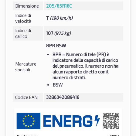
Dimensione
205/65R16C
Indice di
T
(190 km/h)
velocità
Indice di
107
(975 kg)
carico
8PR BSW
8PR
= Numero di tele (PR) è
indicatore della capacità di carico
Marcature
del pneumatico. Il numero non ha
speciali
alcun rapporto diretto con il
numero di strati.
BSW
Codice EAN
3286342089416