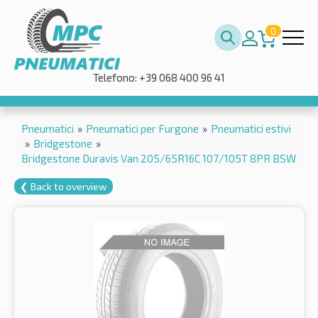
0
Telefono: +39 068 400 96 41
Pneumatici
»
Pneumatici per Furgone
»
Pneumatici estivi
»
Bridgestone
»
Bridgestone Duravis Van 205/65R16C 107/105T 8PR BSW
❮ Back to overview