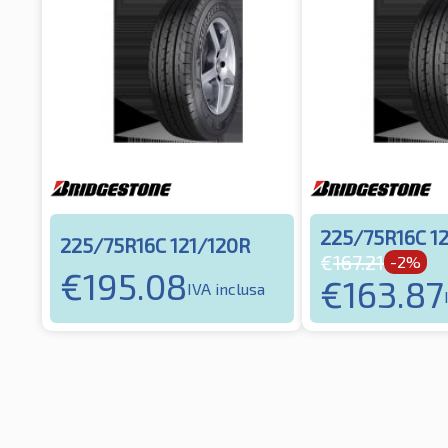
225/75R16C 1
225/75R16C 121/120R
€
167.21
-2%
€
195.08
€
163.87
IVA inclusa