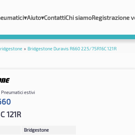
eumatici
▾
Aiuto
▾
Contatti
Chi siamo
Registrazione v
ridgestone
»
Bridgestone Duravis R660 225/75R16C 121R
Pneumatici estivi
660
C 121R
Bridgestone