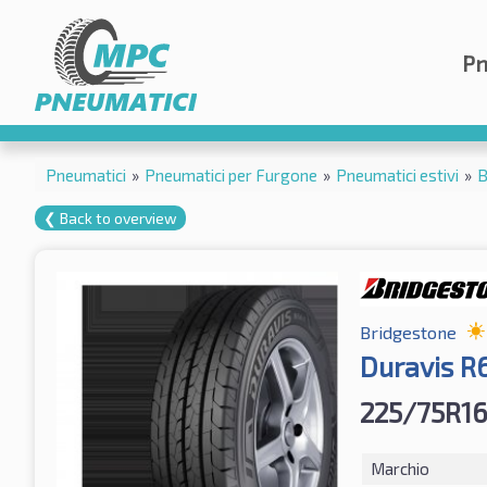
Pn
Pneumatici
»
Pneumatici per Furgone
»
Pneumatici estivi
»
B
❮ Back to overview
Bridgestone
Duravis R
225/75R16
Marchio