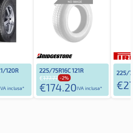
21/120R
225/75R16C 121R
225/7
€
177.77
-2%
€
2
€
174.20
IVA inclusa*
IVA inclusa*