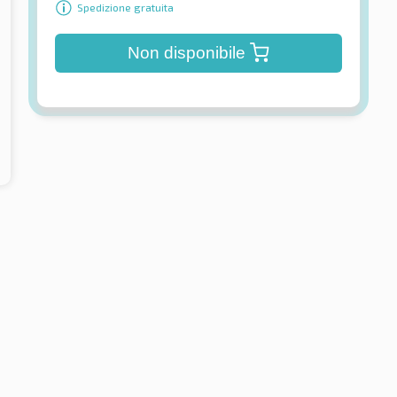
Spedizione gratuita
Non disponibile
Michelin
Agilis 3 TL
ici estivi
Pneumatici estivi