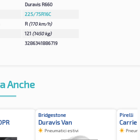
Duravis R660
225/75R16C
à
R
(170 km/h)
121
(1450 kg)
3286341886719
a Anche
Bridgestone
Pirelli
10PR
Duravis Van
Carrier
Pneumatici estivi
Pneumat