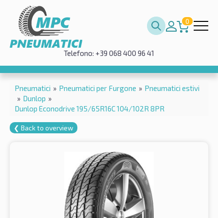
0
Telefono: +39 068 400 96 41
Pneumatici
»
Pneumatici per Furgone
»
Pneumatici estivi
»
Dunlop
»
Dunlop Econodrive 195/65R16C 104/102R 8PR
❮ Back to overview