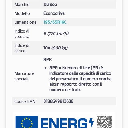
Marchio
Dunlop
Modello
Econodrive
Dimensione
195/65R16C
Indice di
R
(170 km/h)
velocità
Indice di
104
(900 kg)
carico
8PR
8PR
= Numero di tele (PR) è
Marcature
indicatore della capacità di carico
speciali
del pneumatico. Il numero non ha
alcun rapporto diretto con il
numero di strati.
Codice EAN
3188649813636