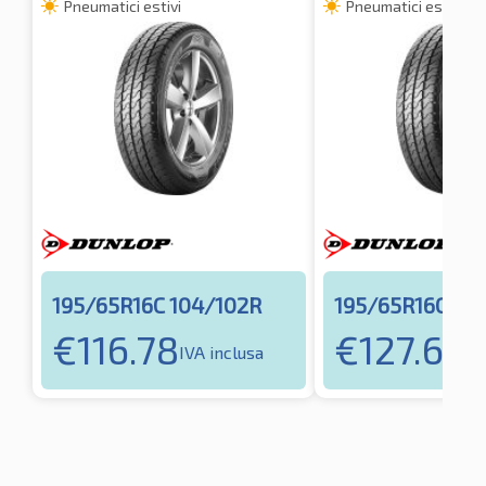
Pneumatici estivi
Pneumatici estivi
195/65R16C 104/102R
195/65R16C 10
€
116.78
€
127.67
IVA inclusa
IV