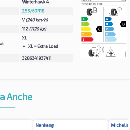
Winterhawk 4
255/60R18
à
V
(240 km/h)
112
(1120 kg)
XL
ali
XL
= Extra Load
3286341937411
a Anche
Nankang
Michelin