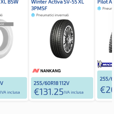
0 XL BSW
Winter Activa SV-55 XL
Pilot A
3PMSF
Pneumat
li
Pneumatici invernali
255/6
2V
255/60R18 112V
€
2
€
131.25
IVA inclusa
IVA inclusa