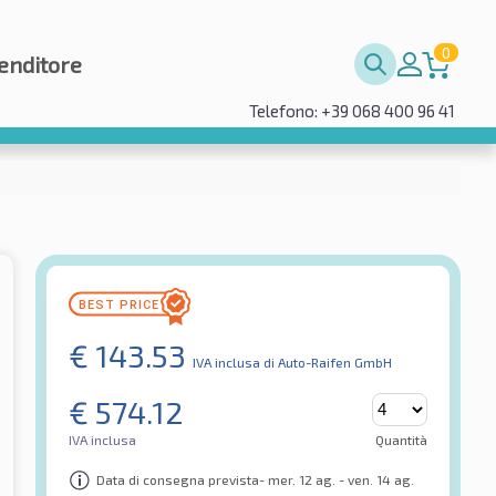
0
enditore
Telefono: +39 068 400 96 41
€
143.53
IVA inclusa
di Auto-Raifen GmbH
€
574.12
IVA inclusa
Quantità
Data di consegna prevista- mer. 12 ag. - ven. 14 ag.