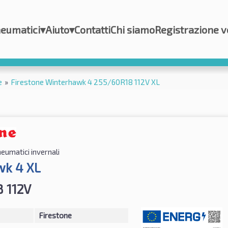
eumatici
▾
Aiuto
▾
Contatti
Chi siamo
Registrazione v
e
»
Firestone Winterhawk 4 255/60R18 112V XL
eumatici invernali
wk 4 XL
 112V
Firestone