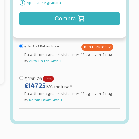
Spedizione gratuita
Compra
€
143.53
IVA inclusa
Data di consegna prevista- mer. 12 ag. - ven. 14 ag.
by
Auto-Raifen GmbH
€
150.26
-2%
€
147.25
IVA inclusa*
Data di consegna prevista- mer. 12 ag. - ven. 14 ag.
by
Raifen Paket GmbH
Bridgestone