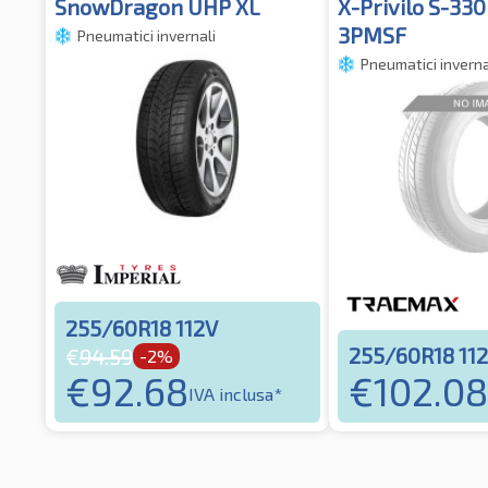
SnowDragon UHP XL
X-Privilo S-33
3PMSF
Pneumatici invernali
Pneumatici inverna
255/60R18 112V
255/60R18 11
€
94.59
-2%
€
92.68
€
102.08
IVA inclusa*