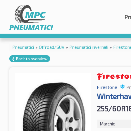
Pn
Pneumatici
»
Offroad/SUV
»
Pneumatici invernali
»
Fireston
❮ Back to overview
Firestone
Pn
Winterha
255/60R18
Marchio