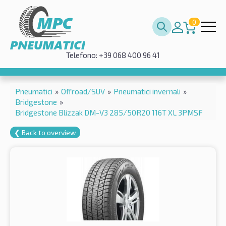
0
Telefono: +39 068 400 96 41
Pneumatici
»
Offroad/SUV
»
Pneumatici invernali
»
Bridgestone
»
Bridgestone Blizzak DM-V3 285/50R20 116T XL 3PMSF
❮ Back to overview