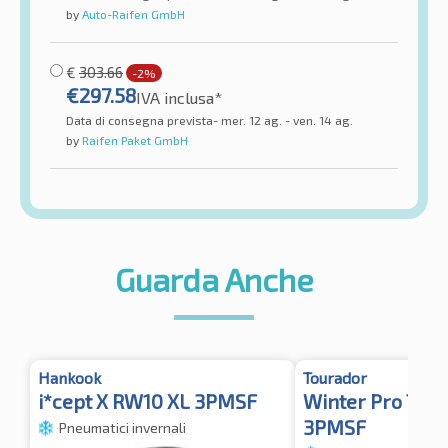
by
Auto-Raifen GmbH
€
303.66
-2%
€
297.58
IVA inclusa*
Data di consegna prevista- mer. 12 ag. - ven. 14 ag.
by
Raifen Paket GmbH
Guarda Anche
Hankook
Tourador
i*cept X RW10 XL 3PMSF
Winter Pro TSU
3PMSF
Pneumatici invernali