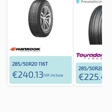
Pneumatici invernal
285/50R20 116T
285/50R20 11
€
240.13
€
225.49
IVA inclusa