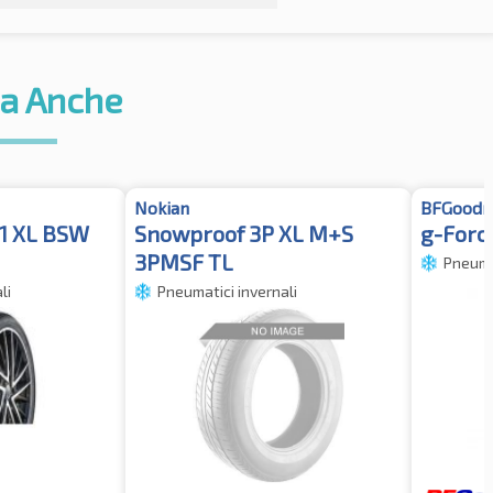
a Anche
Nokian
BFGoodr
S1 XL BSW
Snowproof 3P XL M+S
g-Forc
3PMSF TL
Pneumat
li
Pneumatici invernali