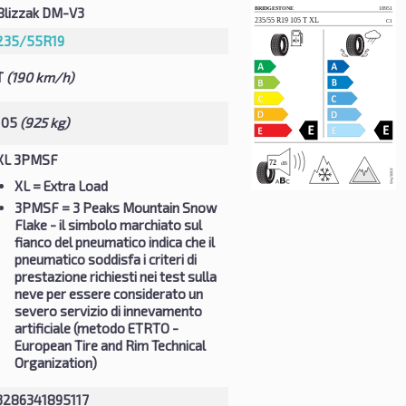
Blizzak DM-V3
235/55R19
T
(190 km/h)
105
(925 kg)
XL 3PMSF
XL
= Extra Load
3PMSF
= 3 Peaks Mountain Snow
Flake - il simbolo marchiato sul
fianco del pneumatico indica che il
pneumatico soddisfa i criteri di
prestazione richiesti nei test sulla
neve per essere considerato un
severo servizio di innevamento
artificiale (metodo ETRTO -
European Tire and Rim Technical
Organization)
3286341895117