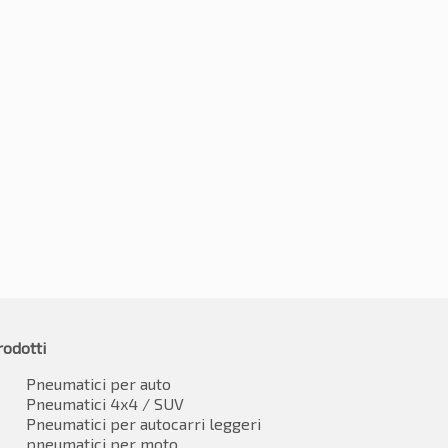
5R19 105V
235/55R19 105H
€
202.37
-2%
79.83
IVA inclusa
€
198.34
IVA inclusa*
rodotti
Pneumatici per auto
Pneumatici 4x4 / SUV
Pneumatici per autocarri leggeri
pneumatici per moto