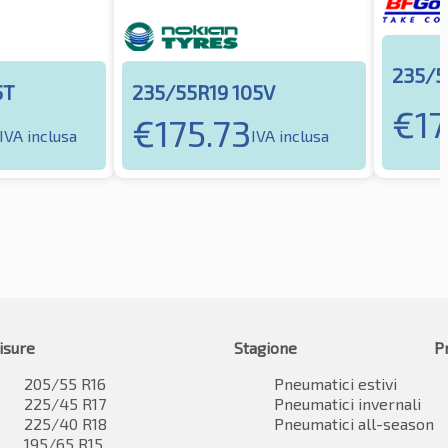
235/5
5T
235/55R19 105V
€
1
€
175.73
IVA inclusa
IVA inclusa
isure
Stagione
P
205/55 R16
Pneumatici estivi
225/45 R17
Pneumatici invernali
225/40 R18
Pneumatici all-season
195/65 R15