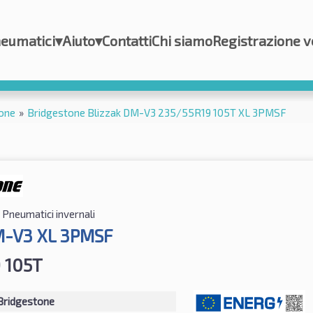
eumatici
▾
Aiuto
▾
Contatti
Chi siamo
Registrazione v
one
»
Bridgestone Blizzak DM-V3 235/55R19 105T XL 3PMSF
Pneumatici invernali
M-V3 XL 3PMSF
 105T
Bridgestone