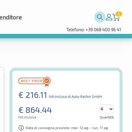
0
enditore
Telefono: +39 068 400 96 41
€
216.11
IVA inclusa
di Auto-Raifen GmbH
€
864.44
IVA inclusa
Quantità
Data di consegna prevista- mer. 12 ag. - lun. 17 ag.