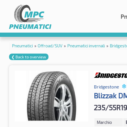
Pn
Pneumatici
»
Offroad/SUV
»
Pneumatici invernali
»
Bridgest
❮ Back to overview
Bridgestone
Blizzak D
235/55R19
Marchio