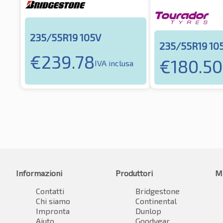
235/55R19 105V
235/55R19 10
€
239.78
€
180.50
IVA inclusa
Informazioni
Produttori
M
Contatti
Bridgestone
Chi siamo
Continental
Impronta
Dunlop
Aiuto
Goodyear