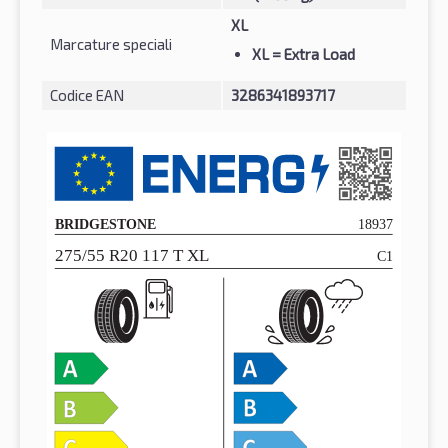
XL
Marcature speciali
XL
= Extra Load
Codice EAN
3286341893717