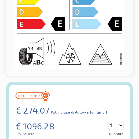
€
274.07
IVA inclusa
di Auto-Raifen GmbH
€
1096.28
IVA inclusa
Quantità