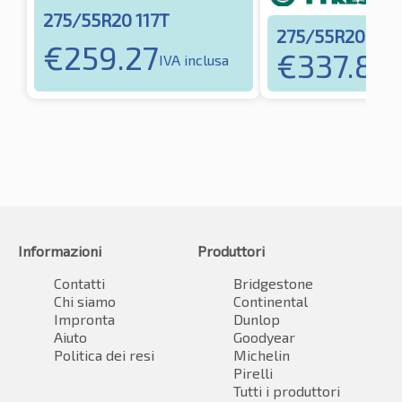
275/55R20 117T
275/55R20 117
€
259.27
€
337.81
IVA inclusa
IV
Informazioni
Produttori
Contatti
Bridgestone
Chi siamo
Continental
Impronta
Dunlop
Aiuto
Goodyear
Politica dei resi
Michelin
Pirelli
Tutti i produttori