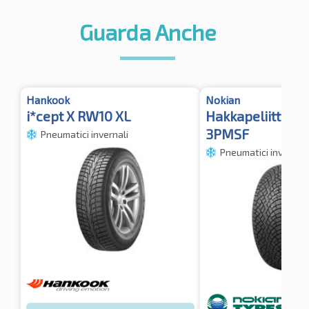
Guarda Anche
Hankook
Nokian
i*cept X RW10 XL
Hakkapeliitta R5
3PMSF
Pneumatici invernali
Pneumatici invernali