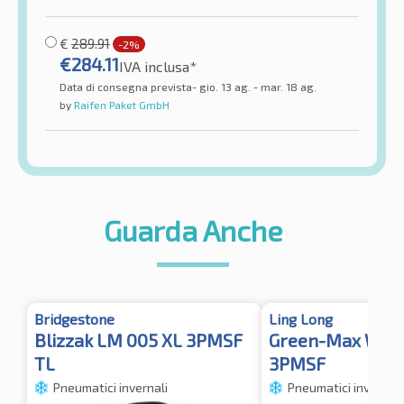
€
289.91
-2%
€
284.11
IVA inclusa*
Data di consegna prevista- gio. 13 ag. - mar. 18 ag.
by
Raifen Paket GmbH
Guarda Anche
Bridgestone
Ling Long
Blizzak LM 005 XL 3PMSF
Green-Max Winte
TL
3PMSF
Pneumatici invernali
Pneumatici invernali