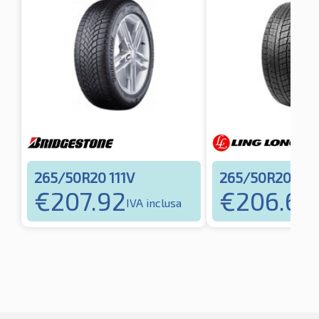
265/50R20 111V
265/50R20 107
€
207.92
€
206.62
IVA inclusa
I