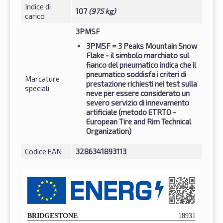
Indice di
107
(975 kg)
carico
3PMSF
3PMSF
= 3 Peaks Mountain Snow
Flake - il simbolo marchiato sul
fianco del pneumatico indica che il
pneumatico soddisfa i criteri di
Marcature
prestazione richiesti nei test sulla
speciali
neve per essere considerato un
severo servizio di innevamento
artificiale (metodo ETRTO -
European Tire and Rim Technical
Organization)
Codice EAN
3286341893113