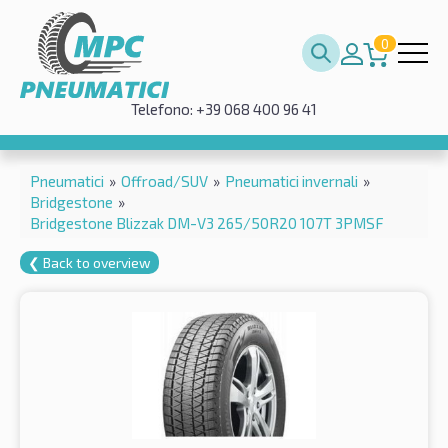
0
Telefono: +39 068 400 96 41
Pneumatici
»
Offroad/SUV
»
Pneumatici invernali
»
Bridgestone
»
Bridgestone Blizzak DM-V3 265/50R20 107T 3PMSF
❮ Back to overview