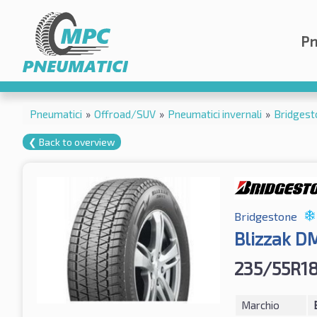
Pn
Pneumatici
»
Offroad/SUV
»
Pneumatici invernali
»
Bridgest
❮ Back to overview
Bridgestone
Blizzak D
235/55R1
Marchio