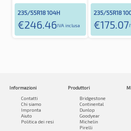
235/55R18 104H
235/55R18 10
€
246.46
€
175.07
IVA inclusa
Informazioni
Produttori
M
Contatti
Bridgestone
Chi siamo
Continental
Impronta
Dunlop
Aiuto
Goodyear
Politica dei resi
Michelin
Pirelli