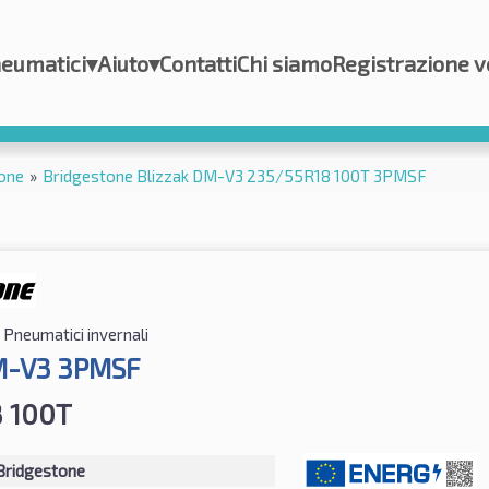
eumatici
▾
Aiuto
▾
Contatti
Chi siamo
Registrazione v
one
»
Bridgestone Blizzak DM-V3 235/55R18 100T 3PMSF
Pneumatici invernali
M-V3 3PMSF
8 100T
Bridgestone