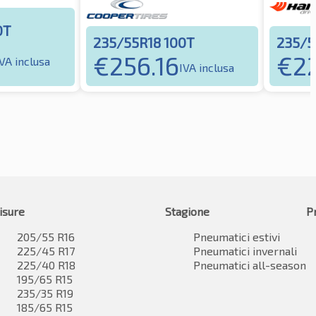
0T
235/55R18 100T
235/5
€
256.16
€
2
IVA inclusa
IVA inclusa
isure
Stagione
P
205/55 R16
Pneumatici estivi
225/45 R17
Pneumatici invernali
225/40 R18
Pneumatici all-season
195/65 R15
235/35 R19
185/65 R15