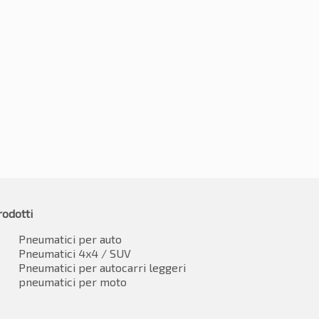
235/55R18 104H
5R18 104V
€
153.12
23.10
IVA inclusa
IVA inclusa
rodotti
Pneumatici per auto
Pneumatici 4x4 / SUV
Pneumatici per autocarri leggeri
pneumatici per moto