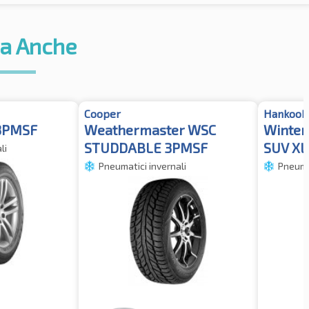
a Anche
Cooper
Hankook
 3PMSF
Weathermaster WSC
Winter
STUDDABLE 3PMSF
SUV XL
li
Pneumatici invernali
Pneumat