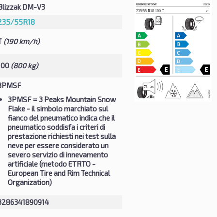
Blizzak DM-V3
235/55R18
T
(190 km/h)
100
(800 kg)
3PMSF
3PMSF
= 3 Peaks Mountain Snow
Flake - il simbolo marchiato sul
fianco del pneumatico indica che il
pneumatico soddisfa i criteri di
prestazione richiesti nei test sulla
neve per essere considerato un
severo servizio di innevamento
artificiale (metodo ETRTO -
European Tire and Rim Technical
Organization)
3286341890914