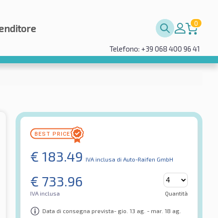
0
enditore
Telefono: +39 068 400 96 41
€
183.49
IVA inclusa
di Auto-Raifen GmbH
€
733.96
IVA inclusa
Quantità
Data di consegna prevista- gio. 13 ag. - mar. 18 ag.