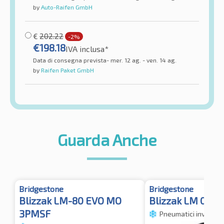
by
Auto-Raifen GmbH
€
202.22
-2%
€
198.18
IVA inclusa*
Data di consegna prevista- mer. 12 ag. - ven. 14 ag.
by
Raifen Paket GmbH
Guarda Anche
Bridgestone
Bridgestone
Blizzak LM-80 EVO MO
Blizzak LM 005
3PMSF
Pneumatici invernali