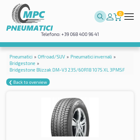
0
Telefono: +39 068 400 96 41
Pneumatici
»
Offroad/SUV
»
Pneumatici invernali
»
Bridgestone
»
Bridgestone Blizzak DM-V3 235/60R18 107S XL 3PMSF
❮ Back to overview