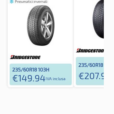
Pneumatici invernali
235/60R18 107
235/60R18 103H
€
207.99
€
149.94
I
IVA inclusa