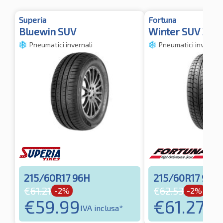
Superia
Fortuna
Bluewin SUV
Winter SUV 3PM
Pneumatici invernali
Pneumatici invernali
215/60R17 96H
215/60R17 96H
€
61.21
€
62.53
-2%
-2%
€
59.99
€
61.27
IVA inclusa*
IVA i