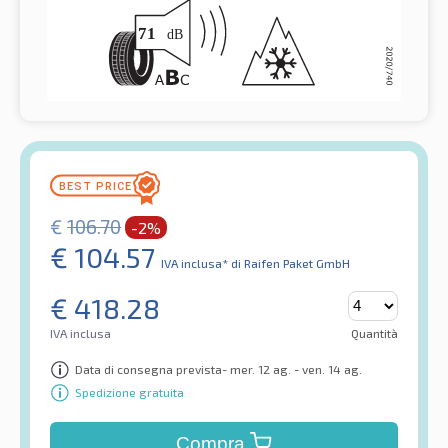
€
106.70
-2%
€
104.57
IVA inclusa*
di Raifen Paket GmbH
€
418.28
IVA inclusa
Quantità
Data di consegna prevista- mer. 12 ag. - ven. 14 ag.
Spedizione gratuita
Compra