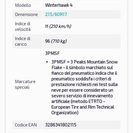
Modello
Winterhawk 4
Dimensione
215/60R17
Indice di
H
(210 km/h)
velocità
Indice di
96
(710 kg)
carico
3PMSF
3PMSF
= 3 Peaks Mountain Snow
Flake - il simbolo marchiato sul
fianco del pneumatico indica che il
pneumatico soddisfa i criteri di
Marcature
prestazione richiesti nei test sulla
speciali
neve per essere considerato un
severo servizio di innevamento
artificiale (metodo ETRTO -
European Tire and Rim Technical
Organization)
Codice EAN
3286341802115