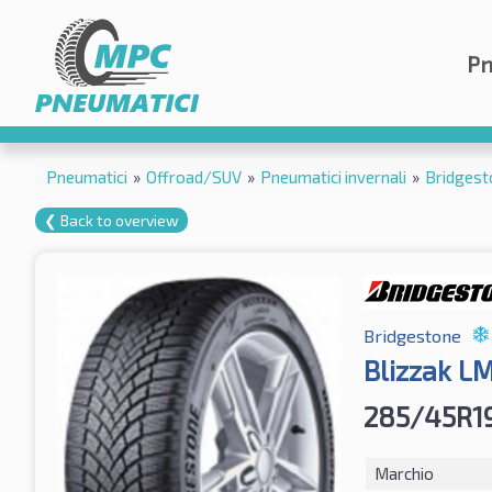
Pn
Pneumatici
»
Offroad/SUV
»
Pneumatici invernali
»
Bridgest
❮ Back to overview
Bridgestone
Blizzak L
285/45R1
Marchio