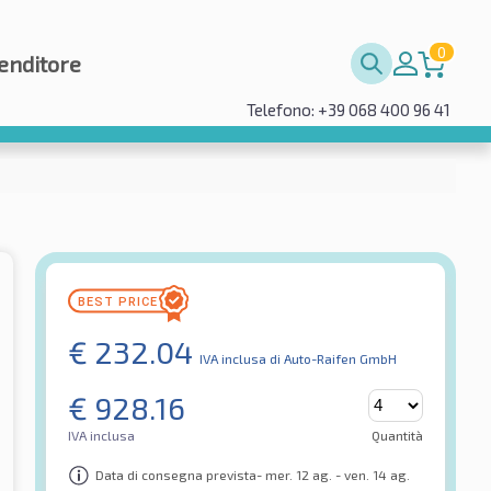
0
enditore
Telefono: +39 068 400 96 41
€
232.04
IVA inclusa
di Auto-Raifen GmbH
€
928.16
IVA inclusa
Quantità
Data di consegna prevista- mer. 12 ag. - ven. 14 ag.