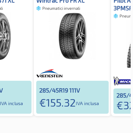
71 XL
Wintrac Pro FR XL
Pilot A
3PMSF
li
Pneumatici invernali
Pneumat
V
285/45R19 111V
285/4
€
155.32
€
3
IVA inclusa
IVA inclusa