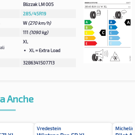
Blizzak LM 005
285/45R19
à
W
(270 km/h)
111
(1090 kg)
XL
ali
XL
= Extra Load
3286341507713
a Anche
Vredestein
Michelin