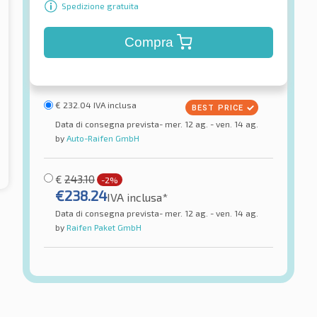
Spedizione gratuita
Compra
€
232.04
IVA inclusa
Data di consegna prevista- mer. 12 ag. - ven. 14 ag.
by
Auto-Raifen GmbH
€
243.10
-2%
€
238.24
IVA inclusa*
Data di consegna prevista- mer. 12 ag. - ven. 14 ag.
by
Raifen Paket GmbH
Hankook