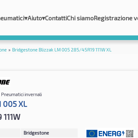
eumatici
▾
Aiuto
▾
Contatti
Chi siamo
Registrazione v
one
»
Bridgestone Blizzak LM 005 285/45R19 111W XL
Pneumatici invernali
M 005 XL
9 111W
Bridgestone