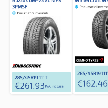
Blizzak DM-V3 XL MFS
WinterCraft WS
3PMSF
Pneumatici inverna
Pneumatici invernali
285/45R19 111
285/45R19 111T
€
162.46
€
261.93
IVA inclusa