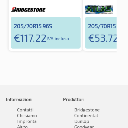
205/70R15 96S
205/70R15 96T
€
117.22
€
53.72
IVA inclusa
IVA 
Informazioni
Produttori
Contatti
Bridgestone
Chi siamo
Continental
Impronta
Dunlop
Aiuto
Goodyear