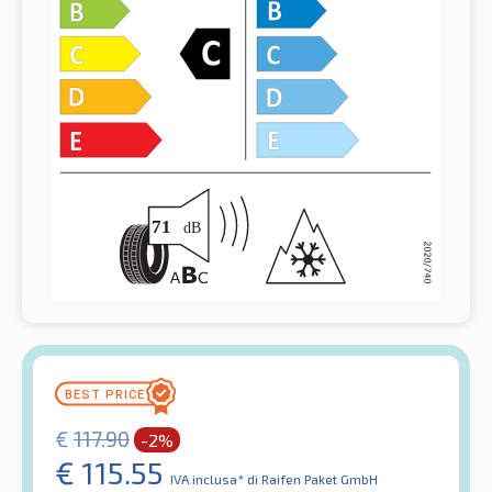
€
117.90
-2%
€
115.55
IVA inclusa*
di Raifen Paket GmbH