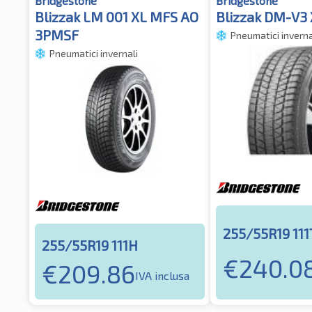
Bridgestone
Bridgestone
Blizzak LM 001 XL MFS AO
Blizzak DM-V3
3PMSF
Pneumatici inverna
Pneumatici invernali
255/55R19 111
255/55R19 111H
€
240.0
€
209.86
IVA inclusa