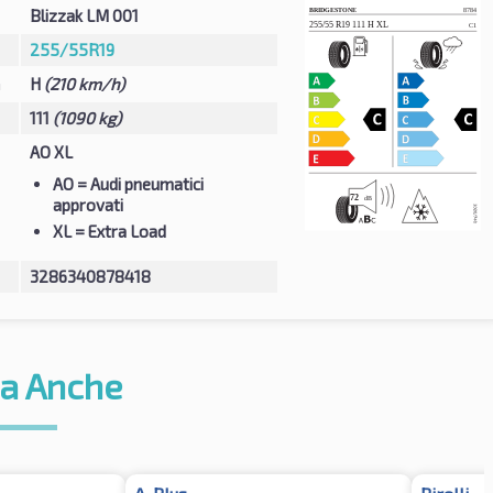
Blizzak LM 001
255/55R19
à
H
(210 km/h)
111
(1090 kg)
AO XL
AO
= Audi pneumatici
approvati
XL
= Extra Load
3286340878418
a Anche