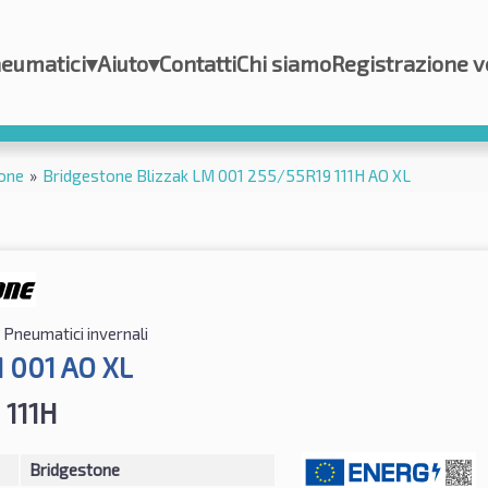
eumatici
▾
Aiuto
▾
Contatti
Chi siamo
Registrazione v
one
»
Bridgestone Blizzak LM 001 255/55R19 111H AO XL
Pneumatici invernali
M 001 AO XL
 111H
Bridgestone