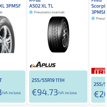
A-Plus
Pirelli
 XL 3PMSF
A502 XL TL
Scorpi
3PMSF
li
Pneumatici invernali
Pneumat
T
255/55R19 111H
255/5
8
€
94.73
€
2
IVA inclusa
IVA inclusa