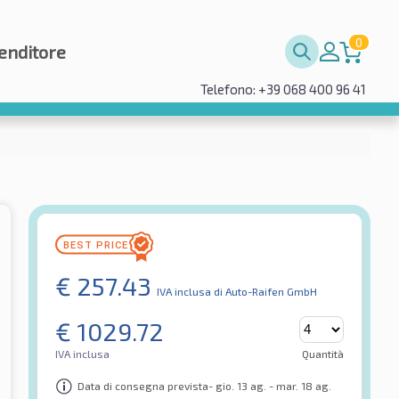
0
enditore
Telefono: +39 068 400 96 41
€
257.43
IVA inclusa
di Auto-Raifen GmbH
€
1029.72
IVA inclusa
Quantità
Data di consegna prevista- gio. 13 ag. - mar. 18 ag.