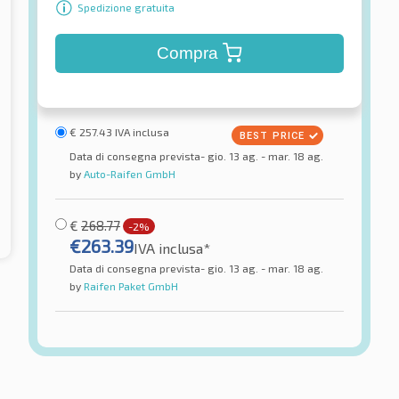
Spedizione gratuita
Compra
€
257.43
IVA inclusa
Data di consegna prevista- gio. 13 ag. - mar. 18 ag.
by
Auto-Raifen GmbH
€
268.77
-2%
€
263.39
IVA inclusa*
Data di consegna prevista- gio. 13 ag. - mar. 18 ag.
by
Raifen Paket GmbH